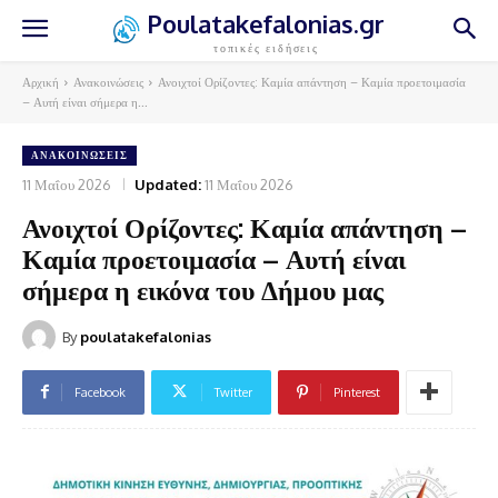
Poulatakefalonias.gr
τοπικές ειδήσεις
Αρχική
Ανακοινώσεις
Ανοιχτοί Ορίζοντες: Καμία απάντηση – Καμία προετοιμασία
– Αυτή είναι σήμερα η...
ΑΝΑΚΟΙΝΏΣΕΙΣ
11 Μαΐου 2026
Updated:
11 Μαΐου 2026
Ανοιχτοί Ορίζοντες: Καμία απάντηση –
Καμία προετοιμασία – Αυτή είναι
σήμερα η εικόνα του Δήμου μας
By
poulatakefalonias
Facebook
Twitter
Pinterest