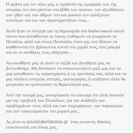
Η αγάπη για τον τόπο μας, η προβολή της ομορφιάς του, της
ιστορίας του που χάνεται στα βάθη των αιώνων, των αξιοθέατων,
των ηθών και των εθίμων του και φυσικά των φιλόξενων
κατοίκων του και των δραστηριοτήτων τους…
Αυτά ήταν τα κίνητρα για τη δημιουργία του διαδικτυακού αυτού
τόπου που απευθύνεται σε όσους επιθυμούν να γνωρίσουν τα
Πουλάτα, αλλά και στους Πουλιάδες όπου γης που θέλουν να
αισθάνονται ότι βρίσκονται κοντά στο χωριό τους, όσο μακριά
και αν οι συνθήκες τους οδήγησαν…
Ακολουθήστε μας σε αυτό το ταξίδι και βοηθήστε μας να
βελτιωθούμε. Μη διστάσετε να επικοινωνήσετε μαζί μας και να
μας καταθέσετε τις παρατηρήσεις ή τις προτάσεις σας, αλλά και να
μας στείλετε στοιχεία, ιστορίες, φωτογραφίες ή οτιδήποτε άλλο θα
μπορούσε να εμπλουτίσει τη θεματολογία μας…
Από την πλευρά μας, υποσχόμαστε να κάνουμε ότι είναι δυνατόν
για την προβολή των Πουλάτων, για την ανάδειξη των
προβλημάτων τους, αλλά και των επιχειρήσεων, των παραγωγών
και των επαγγελματιών του χωριού μας…
Ας γίνει το poulatakefalonias.gr ένας ανοικτός δίαυλος
επικοινωνίας για όλους μας.