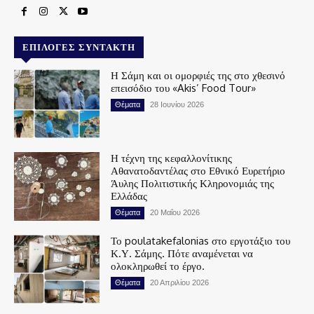
ΕΠΙΛΟΓΈΣ ΣΥΝΤΆΚΤΗ
Η Σάμη και οι ομορφιές της στο χθεσινό
επεισόδιο του «Akis’ Food Tour»
Θέματα
28 Ιουνίου 2026
Η τέχνη της κεφαλλονίτικης
Αθανατοδαντέλας στο Εθνικό Ευρετήριο
Άυλης Πολιτιστικής Κληρονομιάς της
Ελλάδας
Θέματα
20 Μαΐου 2026
Το poulatakefalonias στο εργοτάξιο του
Κ.Υ. Σάμης. Πότε αναμένεται να
ολοκληρωθεί το έργο.
Θέματα
20 Απριλίου 2026