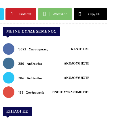
Pinterest
WhatsApp
Copy URL
ΜΕΊΝΕ ΣΥΝΔΕΔΕΜΈΝΟΣ
ΚΆΝΤΕ LIKE
1,093
Υποστηρικτές
ΑΚΟΛΟΥΘΉΣΤΕ
280
Ακόλουθοι
ΑΚΟΛΟΥΘΉΣΤΕ
206
Ακόλουθοι
ΓΊΝΕΤΕ ΣΥΝΔΡΟΜΗΤΉΣ
188
Συνδρομητές
ΕΠΙΛΟΓΕΣ