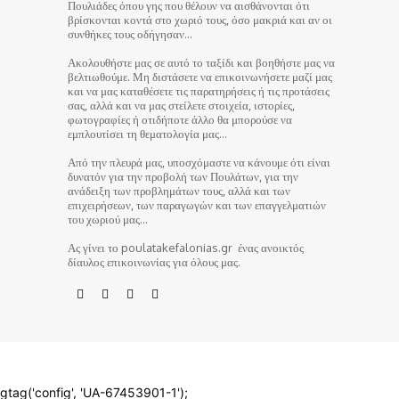
Πουλιάδες όπου γης που θέλουν να αισθάνονται ότι
βρίσκονται κοντά στο χωριό τους, όσο μακριά και αν οι
συνθήκες τους οδήγησαν…
Ακολουθήστε μας σε αυτό το ταξίδι και βοηθήστε μας να
βελτιωθούμε. Μη διστάσετε να επικοινωνήσετε μαζί μας
και να μας καταθέσετε τις παρατηρήσεις ή τις προτάσεις
σας, αλλά και να μας στείλετε στοιχεία, ιστορίες,
φωτογραφίες ή οτιδήποτε άλλο θα μπορούσε να
εμπλουτίσει τη θεματολογία μας…
Από την πλευρά μας, υποσχόμαστε να κάνουμε ότι είναι
δυνατόν για την προβολή των Πουλάτων, για την
ανάδειξη των προβλημάτων τους, αλλά και των
επιχειρήσεων, των παραγωγών και των επαγγελματιών
του χωριού μας…
Ας γίνει το poulatakefalonias.gr ένας ανοικτός
δίαυλος επικοινωνίας για όλους μας.
© poulatakefalonias.gr 2024
gtag('config', 'UA-67453901-1');