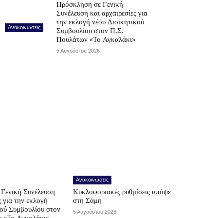
Πρόσκληση σε Γενική
Συνέλευση και αρχαιρεσίες για
την εκλογή νέου Διοικητικού
Ανακοινώσεις
Συμβουλίου στον Π.Σ.
Πουλάτων «Το Αγκαλάκι»
5 Αυγούστου 2026
Ανακοινώσεις
Γενική Συνέλευση
Κυκλοφοριακές ρυθμίσεις απόψε
ς για την εκλογή
στη Σάμη
κού Συμβουλίου στον
5 Αυγούστου 2026
ν «Το Αγκαλάκι»