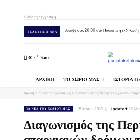
Σύνδεση / Εγγραφή
Απόψε στις 20:00 στα Πουλάτα η εκδήλωση
ΤΕΛΕΥΤΑΊΑ ΝΈΑ
C
30.3
Sami
ΑΡΧΙΚΗ
ΤΟ ΧΩΡΙΟ ΜΑΣ
ΙΣΤΟΡΙΑ-Π
Αρχική
Τα νέα του χωριού μας
Διαγωνισμός της Περιφέρειας για τον καθαρι
18 Μαΐου 2018
Updated:
18 Μα
ΤΑ ΝΈΑ ΤΟΥ ΧΩΡΙΟΎ ΜΑΣ
Διαγωνισμός της Περ
επαρχιακών δρόμων τ