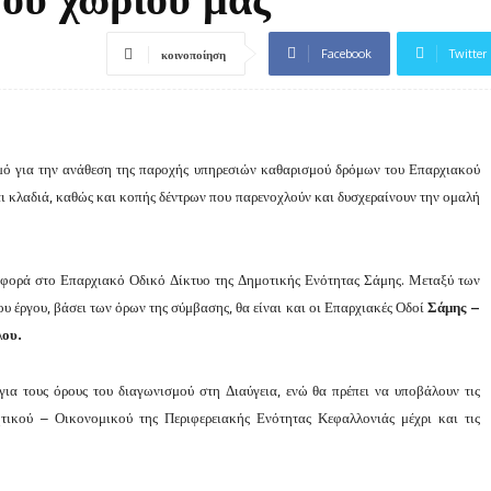
Facebook
Twitter
κοινοποίηση
σμό για την ανάθεση της παροχής υπηρεσιών καθαρισμού δρόμων του Επαρχιακού
αι κλαδιά, καθώς και κοπής δέντρων που παρενοχλούν και δυσχεραίνουν την ομαλή
α αφορά στο Επαρχιακό Οδικό Δίκτυο της Δημοτικής Ενότητας Σάμης. Μεταξύ των
υ έργου, βάσει των όρων της σύμβασης, θα είναι και οι Επαρχιακές Οδοί
Σάμης –
.
λου
ια τους όρους του διαγωνισμού στη Διαύγεια, ενώ θα πρέπει να υποβάλουν τις
κητικού – Οικονομικού της
Περιφερειακής Ενότητας Κεφαλλονιάς μέχρι και τις