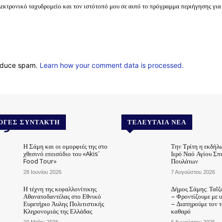
λεκτρονικό ταχυδρομείο και τον ιστότοπό μου σε αυτό το πρόγραμμα περιήγησης για
reduce spam.
Learn how your comment data is processed.
.gr
ΟΓΈΣ ΣΥΝΤΆΚΤΗ
ΤΕΛΕΥΤΑΊΑ ΝΈΑ
Η Σάμη και οι ομορφιές της στο
Την Τρίτη η εκδήλ
χθεσινό επεισόδιο του «Akis’
Ιερό Ναό Αγίου Σπ
Food Tour»
Πουλάτων
28 Ιουνίου 2026
7 Αυγούστου 2026
Η τέχνη της κεφαλλονίτικης
Δήμος Σάμης: Ταΐζ
Αθανατοδαντέλας στο Εθνικό
– Φροντίζουμε με 
Ευρετήριο Άυλης Πολιτιστικής
– Διατηρούμε τον 
Κληρονομιάς της Ελλάδας
καθαρό