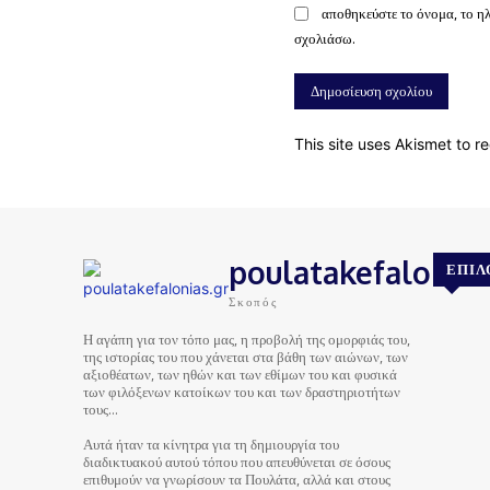
αποθηκεύστε το όνομα, το η
σχολιάσω.
This site uses Akismet to 
poulatakefalonias
ΕΠΙΛ
Σκοπός
Η αγάπη για τον τόπο μας, η προβολή της ομορφιάς του,
της ιστορίας του που χάνεται στα βάθη των αιώνων, των
αξιοθέατων, των ηθών και των εθίμων του και φυσικά
των φιλόξενων κατοίκων του και των δραστηριοτήτων
τους…
Αυτά ήταν τα κίνητρα για τη δημιουργία του
διαδικτυακού αυτού τόπου που απευθύνεται σε όσους
επιθυμούν να γνωρίσουν τα Πουλάτα, αλλά και στους