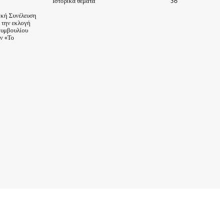
Ιστορικά θέματα
36
ική Συνέλευση
α την εκλογή
Συμβουλίου
ν «Το
ΙΣΤΟΡΙΑ-ΠΑΡΑΔΟΣΕΙΣ
ΑΞΙΟΘΕΑΤΑ
ΕΙΔΗΣΕΙΣ – ΘΕΜΑΤΑ
ΠΡΟΣΩΠΑ
ΕΠΙΧΕΙΡΗΣΕΙΣ
ΑΡΧΕΙΟ