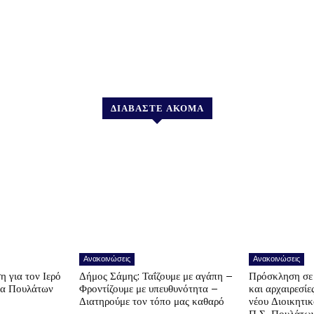
ΔΙΑΒΑΣΤΕ ΑΚΟΜΑ
Ανακοινώσεις
Ανακοινώσεις
η για τον Ιερό
Δήμος Σάμης: Ταΐζουμε με αγάπη –
Πρόσκληση σε 
να Πουλάτων
Φροντίζουμε με υπευθυνότητα –
και αρχαιρεσίε
Διατηρούμε τον τόπο μας καθαρό
νέου Διοικητι
Π.Σ. Πουλάτω