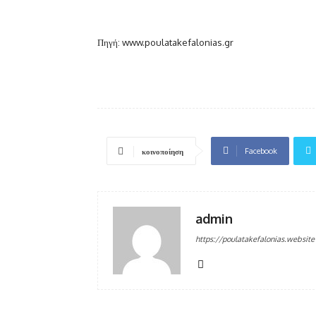
Πηγή: www.poulatakefalonias.gr
Facebook
κοινοποίηση
admin
https://poulatakefalonias.website