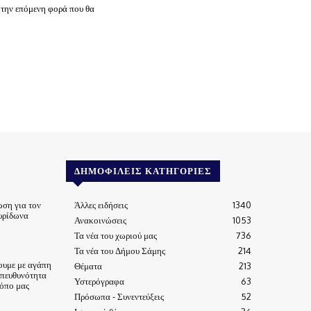
 την επόμενη φορά που θα
ΔΗΜΟΦΙΛΕΊΣ ΚΑΤΗΓΟΡΊΕΣ
ωση για τον
Άλλες ειδήσεις
1340
υρίδωνα
Ανακοινώσεις
1053
Τα νέα του χωριού μας
736
Τα νέα του Δήμου Σάμης
214
ουμε με αγάπη
Θέματα
213
υπευθυνότητα
Υστερόγραφα
63
τόπο μας
Πρόσωπα - Συνεντεύξεις
52