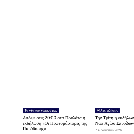
Τα νέα του χωριού μας
Άλλες ειδήσεις
Απόψε στις 20:00 στα Πουλάτα η
Την Τρίτη η εκδήλωσ
εκδήλωση «Οι Πρωτομάστορες της
Ναό Αγίου Σπυρίδω
Παράδοσης»
7 Αυγούστου 2026