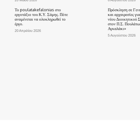
20 Μαΐου 2026
6 Αυγούστου 2026
Το poulatakefalonias στο
Πρόσκληση σε Γεν
εργοτάξιο του Κ.Υ. Σάμης. Πότε
και αρχαιρεσίες γι
αναμένεται να ολοκληρωθεί το
νέου Διοικητικού 
έργο.
στον Π.Σ. Πουλάτω
Αγκαλάκι»
20 Απριλίου 2026
5 Αυγούστου 2026
ΑΡΧΙΚΗ
ΤΟ ΧΩΡΙΟ ΜΑΣ