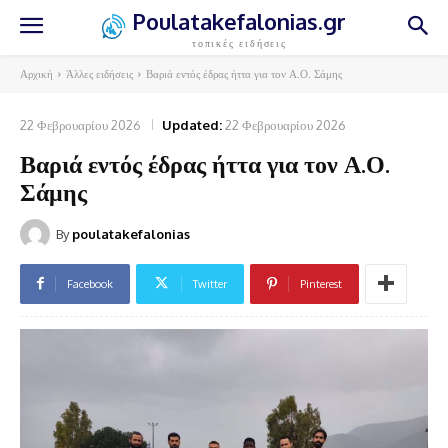
Poulatakefalonias.gr
τοπικές ειδήσεις
Αρχική
Άλλες ειδήσεις
Βαριά εντός έδρας ήττα για τον Α.Ο. Σάμης
22 Φεβρουαρίου 2026
Updated:
22 Φεβρουαρίου 2026
Βαριά εντός έδρας ήττα για τον Α.Ο.
Σάμης
By
poulatakefalonias
Facebook
Twitter
Pinterest