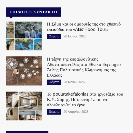
ΕΠΙΛΟΓΈΣ ΣΥΝΤΆΚΤΗ
Η Σάμη και οι ομορφιές της στο χθεσινό
επεισόδιο του «Akis’ Food Tour»
Θέματα
28 Ιουνίου 2026
Η τέχνη της κεφαλλονίτικης
Αθανατοδαντέλας στο Εθνικό Ευρετήριο
Άυλης Πολιτιστικής Κληρονομιάς της
Ελλάδας
Θέματα
20 Μαΐου 2026
Το poulatakefalonias στο εργοτάξιο του
Κ.Υ. Σάμης. Πότε αναμένεται να
ολοκληρωθεί το έργο.
Θέματα
20 Απριλίου 2026