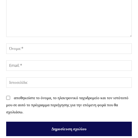
Σχόλιο:
Όν
Ema
Ισ
αποθηκεύστε το όνομα, το ηλεκτρονικό ταχυδρομείο και τον ιστότοπό
μου σε αυτό το πρόγραμμα περιήγησης για την επόμενη φορά που θα
σχολιάσω.