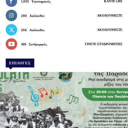
ΚΆΝΤΕ LIKE
1,093
Υποστηρικτές
ΑΚΟΛΟΥΘΉΣΤΕ
280
Ακόλουθοι
ΑΚΟΛΟΥΘΉΣΤΕ
206
Ακόλουθοι
ΓΊΝΕΤΕ ΣΥΝΔΡΟΜΗΤΉΣ
188
Συνδρομητές
ΕΠΙΛΟΓΕΣ