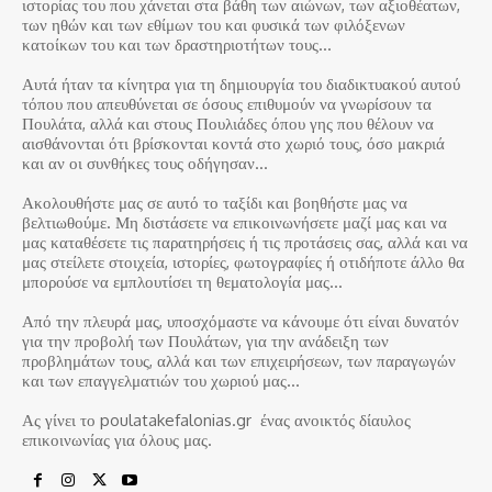
ιστορίας του που χάνεται στα βάθη των αιώνων, των αξιοθέατων,
των ηθών και των εθίμων του και φυσικά των φιλόξενων
κατοίκων του και των δραστηριοτήτων τους…
Αυτά ήταν τα κίνητρα για τη δημιουργία του διαδικτυακού αυτού
τόπου που απευθύνεται σε όσους επιθυμούν να γνωρίσουν τα
Πουλάτα, αλλά και στους Πουλιάδες όπου γης που θέλουν να
αισθάνονται ότι βρίσκονται κοντά στο χωριό τους, όσο μακριά
και αν οι συνθήκες τους οδήγησαν…
Ακολουθήστε μας σε αυτό το ταξίδι και βοηθήστε μας να
βελτιωθούμε. Μη διστάσετε να επικοινωνήσετε μαζί μας και να
μας καταθέσετε τις παρατηρήσεις ή τις προτάσεις σας, αλλά και να
μας στείλετε στοιχεία, ιστορίες, φωτογραφίες ή οτιδήποτε άλλο θα
μπορούσε να εμπλουτίσει τη θεματολογία μας…
Από την πλευρά μας, υποσχόμαστε να κάνουμε ότι είναι δυνατόν
για την προβολή των Πουλάτων, για την ανάδειξη των
προβλημάτων τους, αλλά και των επιχειρήσεων, των παραγωγών
και των επαγγελματιών του χωριού μας…
Ας γίνει το poulatakefalonias.gr ένας ανοικτός δίαυλος
επικοινωνίας για όλους μας.