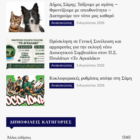
Δήμος Σάμης: Ταΐζουμε με αγάπη –
Φροντίζουμε με υπευθυνότητα –
Διατηρούμε τον τόπο μας καθαρό
Ανακοινώσεις
6 Αυγούστου 2026
Πρόσκληση σε Γενική Συνέλευση και
αρχαιρεσίες για την εκλογή νέου
Διοικητικού Συμβουλίου στον Π.Σ.
Πουλάτων «Το Αγκαλάκι»
Ανακοινώσεις
5 Αυγούστου 2026
Κυκλοφοριακές ρυθμίσεις απόψε στη Σάμη
Ανακοινώσεις
5 Αυγούστου 2026
ΔΗΜΟΦΙΛΕΊΣ ΚΑΤΗΓΟΡΊΕΣ
Άλλες ειδήσεις
1340