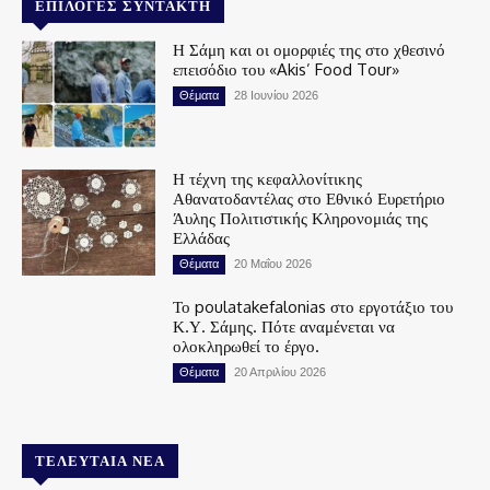
ΕΠΙΛΟΓΈΣ ΣΥΝΤΆΚΤΗ
Η Σάμη και οι ομορφιές της στο χθεσινό
επεισόδιο του «Akis’ Food Tour»
Θέματα
28 Ιουνίου 2026
Η τέχνη της κεφαλλονίτικης
Αθανατοδαντέλας στο Εθνικό Ευρετήριο
Άυλης Πολιτιστικής Κληρονομιάς της
Ελλάδας
Θέματα
20 Μαΐου 2026
Το poulatakefalonias στο εργοτάξιο του
Κ.Υ. Σάμης. Πότε αναμένεται να
ολοκληρωθεί το έργο.
Θέματα
20 Απριλίου 2026
ΤΕΛΕΥΤΑΊΑ ΝΈΑ