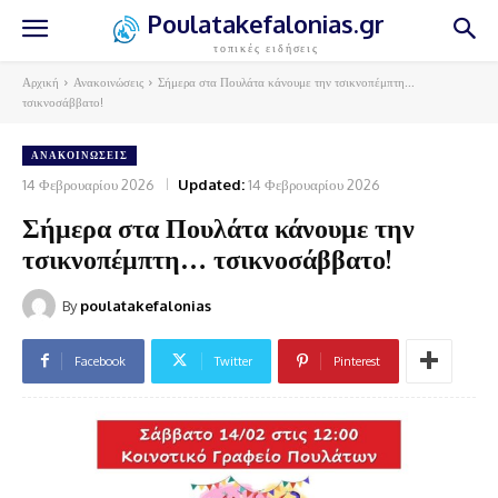
Poulatakefalonias.gr
τοπικές ειδήσεις
Αρχική
Ανακοινώσεις
Σήμερα στα Πουλάτα κάνουμε την τσικνοπέμπτη...
τσικνοσάββατο!
ΑΝΑΚΟΙΝΏΣΕΙΣ
14 Φεβρουαρίου 2026
Updated:
14 Φεβρουαρίου 2026
Σήμερα στα Πουλάτα κάνουμε την
τσικνοπέμπτη… τσικνοσάββατο!
By
poulatakefalonias
Facebook
Twitter
Pinterest