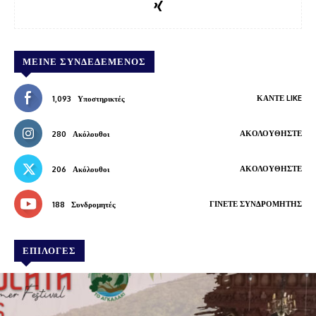
ΜΕΊΝΕ ΣΥΝΔΕΔΕΜΈΝΟΣ
ΚΆΝΤΕ LIKE
1,093
Υποστηρικτές
ΑΚΟΛΟΥΘΉΣΤΕ
280
Ακόλουθοι
ΑΚΟΛΟΥΘΉΣΤΕ
206
Ακόλουθοι
ΓΊΝΕΤΕ ΣΥΝΔΡΟΜΗΤΉΣ
188
Συνδρομητές
ΕΠΙΛΟΓΕΣ