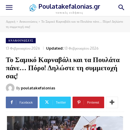
Poulatakefalonias.gr
τοπικές ειδήσεις
Αρχική
Ανακοινώσεις
Το Σαμικό Καρναβάλι και τα Πουλάτα πάνε... Πόρο! Δηλώστε
τη συμμετοχή σας!
ΑΝΑΚΟΙΝΏΣΕΙΣ
13 Φεβρουαρίου 2026
Updated:
13 Φεβρουαρίου 2026
Το Σαμικό Καρναβάλι και τα Πουλάτα
πάνε… Πόρο! Δηλώστε τη συμμετοχή
σας!
By
poulatakefalonias
Facebook
Twitter
Pinterest