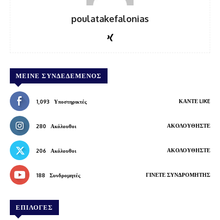
poulatakefalonias
ΜΕΊΝΕ ΣΥΝΔΕΔΕΜΈΝΟΣ
ΚΆΝΤΕ LIKE
1,093
Υποστηρικτές
ΑΚΟΛΟΥΘΉΣΤΕ
280
Ακόλουθοι
ΑΚΟΛΟΥΘΉΣΤΕ
206
Ακόλουθοι
ΓΊΝΕΤΕ ΣΥΝΔΡΟΜΗΤΉΣ
188
Συνδρομητές
ΕΠΙΛΟΓΕΣ