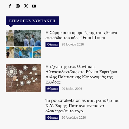
ΕΠΙΛΟΓΈΣ ΣΥΝΤΆΚΤΗ
Η Σάμη και οι ομορφιές της στο χθεσινό
επεισόδιο του «Akis’ Food Tour»
Θέματα
28 Ιουνίου 2026
Η τέχνη της κεφαλλονίτικης
Αθανατοδαντέλας στο Εθνικό Ευρετήριο
Άυλης Πολιτιστικής Κληρονομιάς της
Ελλάδας
Θέματα
20 Μαΐου 2026
Το poulatakefalonias στο εργοτάξιο του
Κ.Υ. Σάμης. Πότε αναμένεται να
ολοκληρωθεί το έργο.
Θέματα
20 Απριλίου 2026