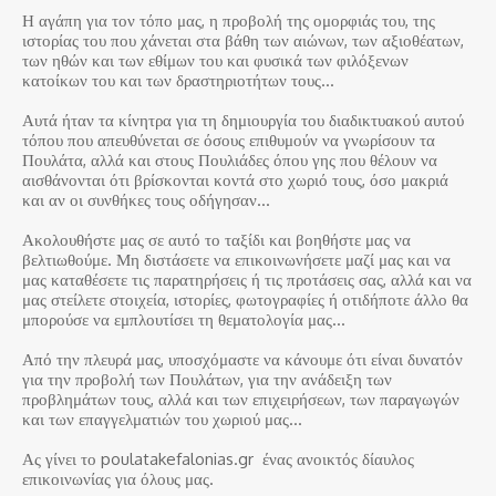
Η αγάπη για τον τόπο μας, η προβολή της ομορφιάς του, της
ιστορίας του που χάνεται στα βάθη των αιώνων, των αξιοθέατων,
των ηθών και των εθίμων του και φυσικά των φιλόξενων
κατοίκων του και των δραστηριοτήτων τους…
Αυτά ήταν τα κίνητρα για τη δημιουργία του διαδικτυακού αυτού
τόπου που απευθύνεται σε όσους επιθυμούν να γνωρίσουν τα
Πουλάτα, αλλά και στους Πουλιάδες όπου γης που θέλουν να
αισθάνονται ότι βρίσκονται κοντά στο χωριό τους, όσο μακριά
και αν οι συνθήκες τους οδήγησαν…
Ακολουθήστε μας σε αυτό το ταξίδι και βοηθήστε μας να
βελτιωθούμε. Μη διστάσετε να επικοινωνήσετε μαζί μας και να
μας καταθέσετε τις παρατηρήσεις ή τις προτάσεις σας, αλλά και να
μας στείλετε στοιχεία, ιστορίες, φωτογραφίες ή οτιδήποτε άλλο θα
μπορούσε να εμπλουτίσει τη θεματολογία μας…
Από την πλευρά μας, υποσχόμαστε να κάνουμε ότι είναι δυνατόν
για την προβολή των Πουλάτων, για την ανάδειξη των
προβλημάτων τους, αλλά και των επιχειρήσεων, των παραγωγών
και των επαγγελματιών του χωριού μας…
Ας γίνει το poulatakefalonias.gr ένας ανοικτός δίαυλος
επικοινωνίας για όλους μας.