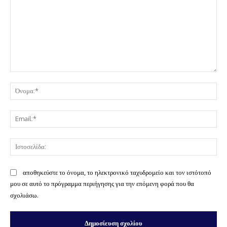
Σχόλιο:
Όν
Ema
Ισ
αποθηκεύστε το όνομα, το ηλεκτρονικό ταχυδρομείο και τον ιστότοπό
μου σε αυτό το πρόγραμμα περιήγησης για την επόμενη φορά που θα
σχολιάσω.