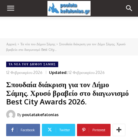
Αρχική
Τα νέα του Δήμου Σάμης
Σπουδαία διάκριση για τον Δήμο Σάμης. Χρυσό
βραβείο στο διαγωνισμό Best City...
ΤΑ ΝΈΑ ΤΟΥ ΔΉΜΟΥ ΣΆΜΗΣ
12 Φεβρουαρίου 2026
Updated:
12 Φεβρουαρίου 2026
Σπουδαία διάκριση για τον Δήμο
Σάμης. Χρυσό βραβείο στο διαγωνισμό
Best City Awards 2026.
By
poulatakefalonias
Facebook
Twitter
Pinterest