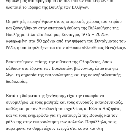
νησιών μας στο πρόγραμμα εκπαιδευτικών επισκέψεων που
υλοποιεί το Ίδρυμα της Βουλής των Ελλήνων.
Οι μαθητές περιηγήθηκαν στους ιστορικούς χώρους του κτιρίου
και ξεναγήθηκαν στην επετειακή έκθεση της Βιβλιοθήκης της
Βουλής με τίτλο «Το δικό μας Σύνταγμα, 1975 – 2025»,
αφιερωμένη στα 50 χρόνια από την ψήφιση του Συντάγματος του
1975, η οποία φιλοξενείται στην αίθουσα «Ελευθέριος Βενιζέλος».
Επισκέφθηκαν, επίσης, την αίθουσα της Ολομέλειας, όπου
κάθισαν στα έδρανα των Βουλευτών, βιώνοντας, έστω και για
λίγο, τη σημασία της εκπροσώπησης και της κοινοβουλευτικής
διαδικασίας.
Κατά τη διάρκεια της ξενάγησης, είχα την ευκαιρία να
συνομιλήσω με τους μαθητές και τους συνοδούς εκπαιδευτικούς,
καθώς και με τον Διευθυντή του σχολείου, κ. Κώστα Λαζαράτο,
και να τους ενημερώσω για τη λειτουργία της Βουλής και τον
ρόλο της στην εκπροσώπηση των πολιτών. Παράλληλα, τους
παρότρυνα να συμμετέχουν ενεργά στα κοινά και στη