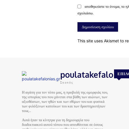
αποθηκεύστε το όνομα, το η
σχολιάσω.
This site uses Akismet to 
poulatakefalonias
ΕΠΙΛ
Σκοπός
Η αγάπη για τον τόπο μας, η προβολή της ομορφιάς του,
της ιστορίας του που χάνεται στα βάθη των αιώνων, των
αξιοθέατων, των ηθών και των εθίμων του και φυσικά
των φιλόξενων κατοίκων του και των δραστηριοτήτων
τους…
Αυτά ήταν τα κίνητρα για τη δημιουργία του
διαδικτυακού αυτού τόπου που απευθύνεται σε όσους
επιθυμούν να γνωρίσουν τα Πουλάτα, αλλά και στους