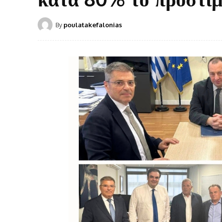
By
poulatakefalonias