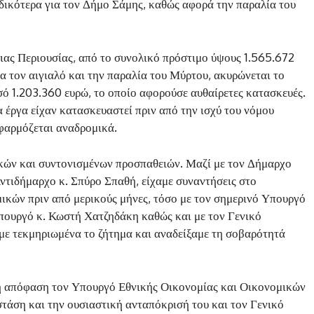
ιδικότερα για τον Δήμο Σάμης, καθώς αφορά την παραλία του
ας Περιουσίας, από το συνολικό πρόστιμο ύψους 1.565.672
ια τον αιγιαλό και την παραλία του Μύρτου, ακυρώνεται το
σό 1.203.360 ευρώ, το οποίο αφορούσε αυθαίρετες κατασκευές.
 έργα είχαν κατασκευαστεί πριν από την ισχύ του νόμου
εφαρμόζεται αναδρομικά.
ικών και συντονισμένων προσπαθειών. Μαζί με τον Δήμαρχο
τιδήμαρχο κ. Σπύρο Σπαθή, είχαμε συναντήσεις στο
ικών πριν από μερικούς μήνες, τόσο με τον σημερινό Υπουργό
Υπουργό κ. Κωστή Χατζηδάκη καθώς και με τον Γενικό
ε τεκμηριωμένα το ζήτημα και αναδείξαμε τη σοβαρότητά
νή απόφαση τον Υπουργό Εθνικής Οικονομίας και Οικονομικών
στάση και την ουσιαστική ανταπόκρισή του και τον Γενικό