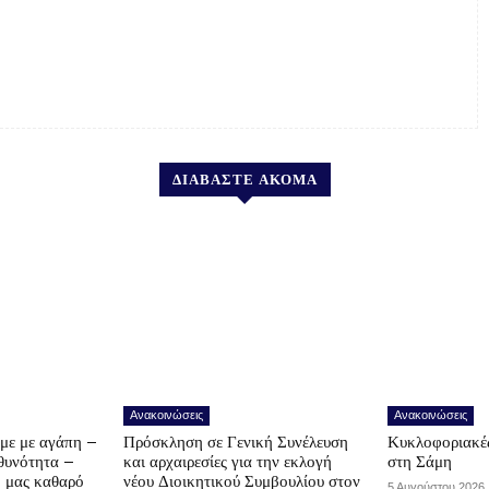
ΔΙΑΒΑΣΤΕ ΑΚΟΜΑ
Ανακοινώσεις
Ανακοινώσεις
υμε με αγάπη –
Πρόσκληση σε Γενική Συνέλευση
Κυκλοφοριακές
υθυνότητα –
και αρχαιρεσίες για την εκλογή
στη Σάμη
ο μας καθαρό
νέου Διοικητικού Συμβουλίου στον
5 Αυγούστου 2026