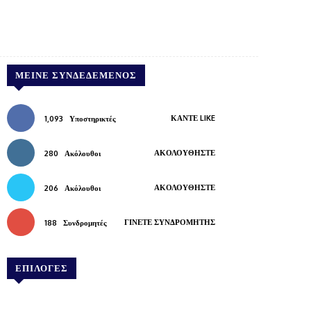
Pinterest
WhatsApp
Copy URL
ΜΕΊΝΕ ΣΥΝΔΕΔΕΜΈΝΟΣ
ΚΆΝΤΕ LIKE
1,093
Υποστηρικτές
ΑΚΟΛΟΥΘΉΣΤΕ
280
Ακόλουθοι
ΑΚΟΛΟΥΘΉΣΤΕ
206
Ακόλουθοι
ΓΊΝΕΤΕ ΣΥΝΔΡΟΜΗΤΉΣ
188
Συνδρομητές
ΕΠΙΛΟΓΕΣ