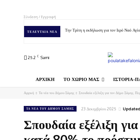
Σύνδεση / Εγγραφή
Την Τρίτη η εκδήλωση για τον Ιερό Ναό Αγ
ΤΕΛΕΥΤΑΊΑ ΝΈΑ
C
25.2
Sami
ΑΡΧΙΚΗ
ΤΟ ΧΩΡΙΟ ΜΑΣ
ΙΣΤΟΡΙΑ-Π
Αρχική
Τα νέα του Δήμου Σάμης
Σπουδαία εξέλιξη για τον Δήμο Σάμης. Περ
23 Δεκεμβρίου 2025
Updated
ΤΑ ΝΈΑ ΤΟΥ ΔΉΜΟΥ ΣΆΜΗΣ
Σπουδαία εξέλιξη για
κατά 80% το πρόστιμ