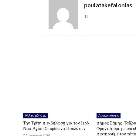
poulatakefalonias
Άλλες ειδήσεις
Ανακοινώσεις
Την Τρίτη η εκδήλωση για τον Ιερό
Δήμος Σάμης: Ταΐζο
Ναό Αγίου Σπυρίδωνα Πουλάτων
Φροντίζουμε με υπε
Διατηρούμε τον τόπ
7 Αυγούστου 2026