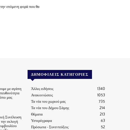
 την επόμενη φορά που θα
ΔΗΜΟΦΙΛΕΊΣ ΚΑΤΗΓΟΡΊΕΣ
ουμε με αγάπη
Άλλες ειδήσεις
1340
υπευθυνότητα
Ανακοινώσεις
1053
τόπο μας
Τα νέα του χωριού μας
735
Τα νέα του Δήμου Σάμης
214
Θέματα
213
ική Συνέλευση
Υστερόγραφα
63
α την εκλογή
Συμβουλίου
Πρόσωπα - Συνεντεύξεις
52
ν «Το