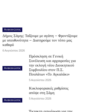
Ανακοινώσεις
Δήμος Σάμης: Ταΐζουμε με αγάπη – Φροντίζουμε
με υπευθυνότητα – Διατηρούμε τον τόπο μας
καθαρό
6 Αυγούστου 2026
Πρόσκληση σε Γενική
Συνέλευση και αρχαιρεσίες για
την εκλογή νέου Διοικητικού
Ανακοινώσεις
Συμβουλίου στον Π.Σ.
Πουλάτων «Το Αγκαλάκι»
5 Αυγούστου 2026
Κυκλοφοριακές ρυθμίσεις
απόψε στη Σάμη
5 Αυγούστου 2026
Ανακοινώσεις
Έκτακτη ενημέρωση για την