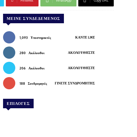
Pinterest
WhatsApp
Copy URL
ΜΕΊΝΕ ΣΥΝΔΕΔΕΜΈΝΟΣ
ΚΆΝΤΕ LIKE
1,093
Υποστηρικτές
ΑΚΟΛΟΥΘΉΣΤΕ
280
Ακόλουθοι
ΑΚΟΛΟΥΘΉΣΤΕ
206
Ακόλουθοι
ΓΊΝΕΤΕ ΣΥΝΔΡΟΜΗΤΉΣ
188
Συνδρομητές
ΕΠΙΛΟΓΕΣ