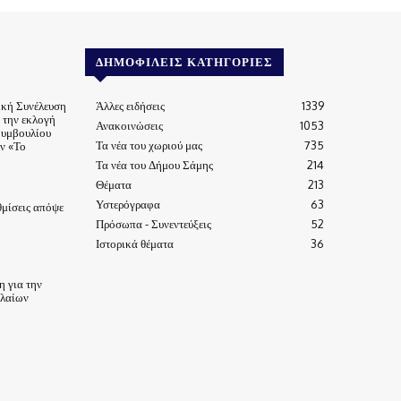
ΔΗΜΟΦΙΛΕΊΣ ΚΑΤΗΓΟΡΊΕΣ
ική Συνέλευση
Άλλες ειδήσεις
1339
α την εκλογή
Ανακοινώσεις
1053
Συμβουλίου
Τα νέα του χωριού μας
735
ν «Το
Τα νέα του Δήμου Σάμης
214
Θέματα
213
Υστερόγραφα
63
μίσεις απόψε
Πρόσωπα - Συνεντεύξεις
52
Ιστορικά θέματα
36
 για την
ηλαίων