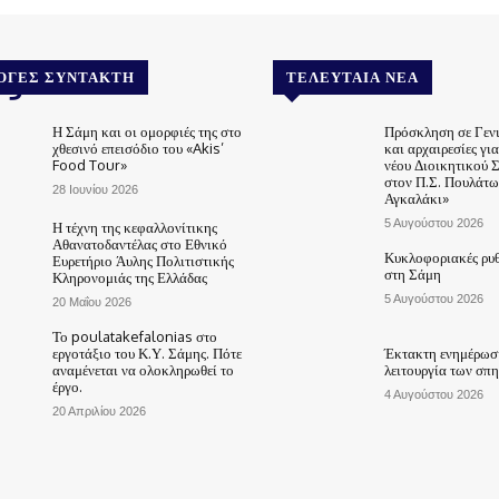
.gr
ΟΓΈΣ ΣΥΝΤΆΚΤΗ
ΤΕΛΕΥΤΑΊΑ ΝΈΑ
Η Σάμη και οι ομορφιές της στο
Πρόσκληση σε Γεν
χθεσινό επεισόδιο του «Akis’
και αρχαιρεσίες γι
Food Tour»
νέου Διοικητικού 
στον Π.Σ. Πουλάτω
28 Ιουνίου 2026
Αγκαλάκι»
5 Αυγούστου 2026
Η τέχνη της κεφαλλονίτικης
Αθανατοδαντέλας στο Εθνικό
Κυκλοφοριακές ρυθ
Ευρετήριο Άυλης Πολιτιστικής
στη Σάμη
Κληρονομιάς της Ελλάδας
5 Αυγούστου 2026
20 Μαΐου 2026
Το poulatakefalonias στο
εργοτάξιο του Κ.Υ. Σάμης. Πότε
Έκτακτη ενημέρωση
αναμένεται να ολοκληρωθεί το
λειτουργία των σπ
έργο.
4 Αυγούστου 2026
20 Απριλίου 2026