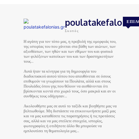
poulatakefalonias
ΕΠΙΛ
Σκοπός
Η αγάπη για τον τόπο μας, η προβολή της ομορφιάς του,
της ιστορίας του που χάνεται στα βάθη των αιώνων, των
αξιοθέατων, των ηθών και των εθίμων του και φυσικά
των φιλόξενων κατοίκων του και των δραστηριοτήτων
τους…
Αυτά ήταν τα κίνητρα για τη δημιουργία του
διαδικτυακού αυτού τόπου που απευθύνεται σε όσους
επιθυμούν να γνωρίσουν τα Πουλάτα, αλλά και στους
Πουλιάδες όπου γης που θέλουν να αισθάνονται ότι
βρίσκονται κοντά στο χωριό τους, όσο μακριά και αν οι
συνθήκες τους οδήγησαν…
Ακολουθήστε μας σε αυτό το ταξίδι και βοηθήστε μας να
βελτιωθούμε. Μη διστάσετε να επικοινωνήσετε μαζί μας
και να μας καταθέσετε τις παρατηρήσεις ή τις προτάσεις
σας, αλλά και να μας στείλετε στοιχεία, ιστορίες,
φωτογραφίες ή οτιδήποτε άλλο θα μπορούσε να
εμπλουτίσει τη θεματολογία μας…