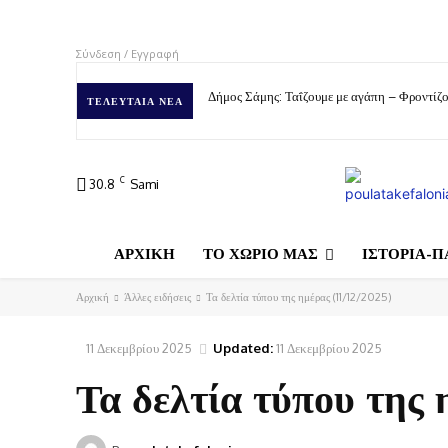
Σύνδεση / Εγγραφή
Δήμος Σάμης: Ταΐζουμε με αγάπη – Φροντίζο
ΤΕΛΕΥΤΑΊΑ ΝΈΑ
C
30.8
Sami
ΑΡΧΙΚΗ
ΤΟ ΧΩΡΙΟ ΜΑΣ
ΙΣΤΟΡΙΑ-Π
Αρχική
Άλλες ειδήσεις
Τα δελτία τύπου της ημέρας (11/12/2025)
11 Δεκεμβρίου 2025
Updated:
11 Δεκεμβρίου 2025
Τα δελτία τύπου της 