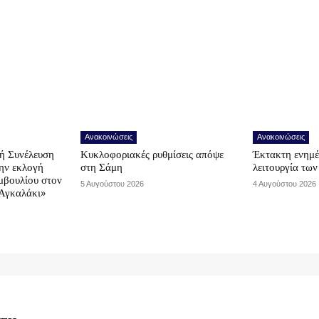
Ανακοινώσεις
Ανακοινώσεις
ή Συνέλευση
Κυκλοφοριακές ρυθμίσεις απόψε
Έκτακτη ενημέ
την εκλογή
στη Σάμη
λειτουργία τω
μβουλίου στον
5 Αυγούστου 2026
4 Αυγούστου 2026
Αγκαλάκι»