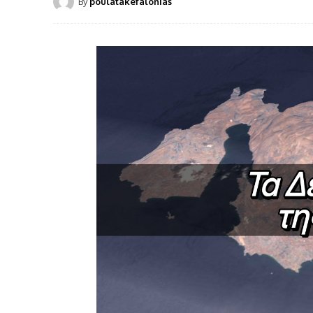
By
poulatakefalonias