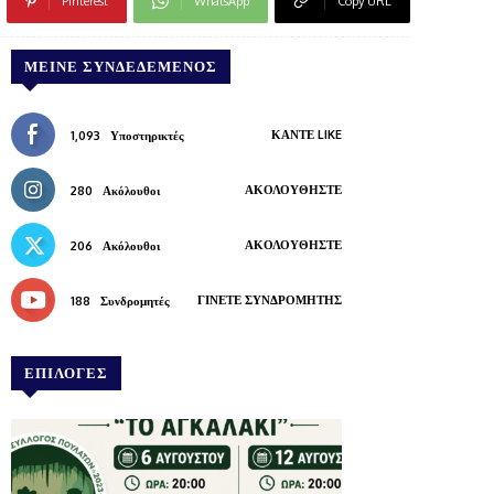
Pinterest
WhatsApp
Copy URL
ΜΕΊΝΕ ΣΥΝΔΕΔΕΜΈΝΟΣ
ΚΆΝΤΕ LIKE
1,093
Υποστηρικτές
ΑΚΟΛΟΥΘΉΣΤΕ
280
Ακόλουθοι
ΑΚΟΛΟΥΘΉΣΤΕ
206
Ακόλουθοι
ΓΊΝΕΤΕ ΣΥΝΔΡΟΜΗΤΉΣ
188
Συνδρομητές
ΕΠΙΛΟΓΕΣ