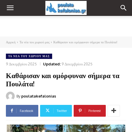
Αρχική
Τα νέα του χωριού μας
Καθάρισαν και ομόρφυναν σήμερα τα Πουλάτα!
ΤΑ ΝΈΑ ΤΟΥ ΧΩΡΙΟΎ ΜΑΣ
9 Δεκεμβρίου 2025
Updated:
9 Δεκεμβρίου 2025
Καθάρισαν και ομόρφυναν σήμερα τα
Πουλάτα!
By
poulatakefalonias
Facebook
Twitter
Pinterest