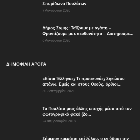
Σπυρίδωνα Πουλάτων
7 Αυγούστου 2026
Δήμος Σάμης: Ταΐζουμε με αγάπη –
Φροντίζουμε με υπευθυνότητα – Διατηρούμε...
6 Αυγούστου 2026
ΔΗΜΟΦΙΛΗ ΑΡΘΡΑ
«Είσαι Έλληνας; Τι προσκυνάς; Σηκώσου
απάνω. Εμείς και στους Θεούς, όρθιοι...
30 Σεπτεμβρίου 2021
Τα Πουλάτα μιας άλλης εποχής μέσα από τον
φωτογραφικό φακό (2ο...
24 Φεβρουαρίου 2018
Σήμερον κρεμάται επί ξύλου, ο εν ύδασι την