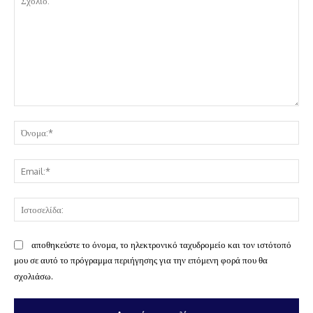
Σχόλιο:
Όν
Ema
Ισ
αποθηκεύστε το όνομα, το ηλεκτρονικό ταχυδρομείο και τον ιστότοπό
μου σε αυτό το πρόγραμμα περιήγησης για την επόμενη φορά που θα
σχολιάσω.