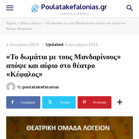
Poulatakefalonias.gr
τοπικές ειδήσεις
Αρχική
Άλλες ειδήσεις
«Το δωμάτιο με τους Μανδαρίνους» απόψε και αύριο στο
θέατρο «Κέφαλος»
6 Δεκεμβρίου 2025
Updated:
6 Δεκεμβρίου 2025
«Το δωμάτιο με τους Μανδαρίνους»
απόψε και αύριο στο θέατρο
«Κέφαλος»
By
poulatakefalonias
Facebook
Twitter
Pinterest