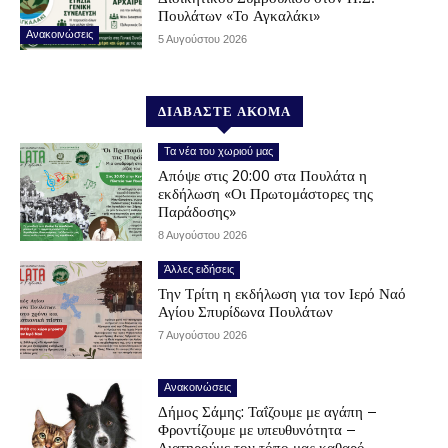
Πουλάτων «Το Αγκαλάκι»
Ανακοινώσεις
5 Αυγούστου 2026
ΔΙΑΒΑΣΤΕ ΑΚΟΜΑ
Τα νέα του χωριού μας
Απόψε στις 20:00 στα Πουλάτα η
εκδήλωση «Οι Πρωτομάστορες της
Παράδοσης»
8 Αυγούστου 2026
Άλλες ειδήσεις
Την Τρίτη η εκδήλωση για τον Ιερό Ναό
Αγίου Σπυρίδωνα Πουλάτων
7 Αυγούστου 2026
Ανακοινώσεις
Δήμος Σάμης: Ταΐζουμε με αγάπη –
Φροντίζουμε με υπευθυνότητα –
Διατηρούμε τον τόπο μας καθαρό