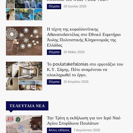
Θέματα
28 Ιουνίου 2026
Η τέχνη της κεφαλλονίτικης
Αθανατοδαντέλας στο Εθνικό Ευρετήριο
Άυλης Πολιτιστικής Κληρονομιάς της
Ελλάδας
Θέματα
20 Μαΐου 2026
Το poulatakefalonias στο εργοτάξιο του
Κ.Υ. Σάμης. Πότε αναμένεται να
ολοκληρωθεί το έργο.
Θέματα
20 Απριλίου 2026
ΤΕΛΕΥΤΑΊΑ ΝΈΑ
Την Τρίτη η εκδήλωση για τον Ιερό Ναό
Αγίου Σπυρίδωνα Πουλάτων
Άλλες ειδήσεις
7 Αυγούστου 2026