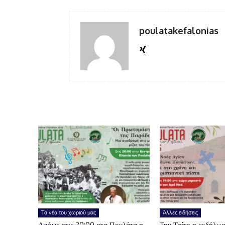
poulatakefalonias
Τα νέα του χωριού μας
Άλλες ειδήσεις
Απόψε στις 20:00 στα Πουλάτα η
Την Τρίτη η εκδήλωσ