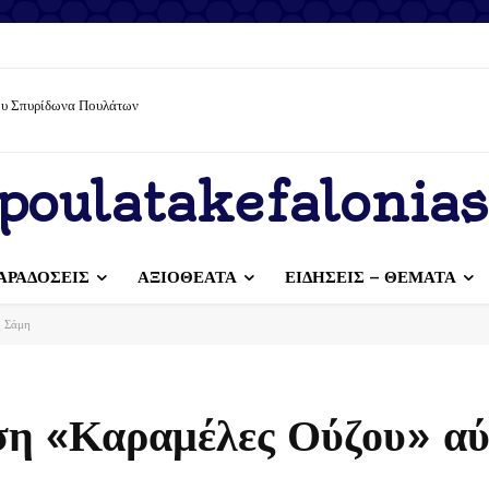
ίου Σπυρίδωνα Πουλάτων
τίζουμε με υπευθυνότητα – Διατηρούμε τον τόπο μας καθαρό
poulatakefalonias
ΑΡΑΔΟΣΕΙΣ
ΑΞΙΟΘΕΑΤΑ
ΕΙΔΗΣΕΙΣ – ΘΕΜΑΤΑ
η Σάμη
ση «Καραμέλες Ούζου» αύ