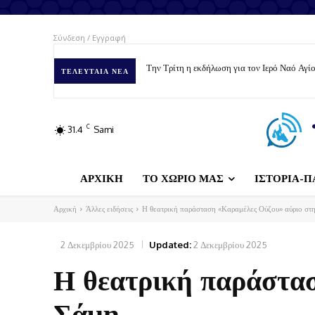
Σύνδεση / Εγγραφή
Την Τρίτη η εκδήλωση για τον Ιερό Ναό Αγ
Δήμος Σάμης: Ταΐζουμε με αγάπη – Φρον
ΤΕΛΕΥΤΑΊΑ ΝΈΑ
C
31.4
Sami
ΑΡΧΙΚΗ
ΤΟ ΧΩΡΙΟ ΜΑΣ
ΙΣΤΟΡΙΑ-Π
Αρχική
Άλλες ειδήσεις
Η θεατρική παράσταση «Καραμέλες Ούζου» αύριο στ
2 Δεκεμβρίου 2025
Updated:
2 Δεκεμβρίου 2025
Η θεατρική παράστα
Σάμη