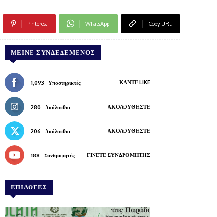
Pinterest
WhatsApp
Copy URL
ΜΕΊΝΕ ΣΥΝΔΕΔΕΜΈΝΟΣ
ΚΆΝΤΕ LIKE
1,093
Υποστηρικτές
ΑΚΟΛΟΥΘΉΣΤΕ
280
Ακόλουθοι
ΑΚΟΛΟΥΘΉΣΤΕ
206
Ακόλουθοι
ΓΊΝΕΤΕ ΣΥΝΔΡΟΜΗΤΉΣ
188
Συνδρομητές
ΕΠΙΛΟΓΕΣ