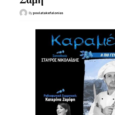
By
poulatakefalonias