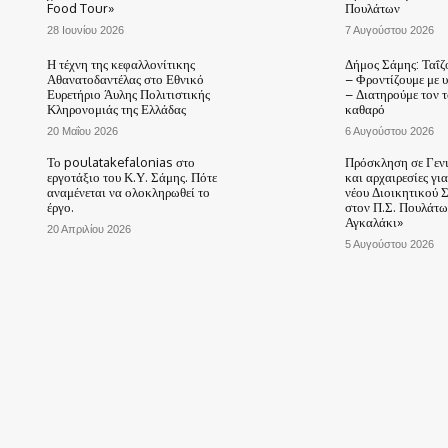
Food Tour»
Πουλάτων
28 Ιουνίου 2026
7 Αυγούστου 2026
Η τέχνη της κεφαλλονίτικης
Δήμος Σάμης: Ταΐζ
Αθανατοδαντέλας στο Εθνικό
– Φροντίζουμε με 
Ευρετήριο Άυλης Πολιτιστικής
– Διατηρούμε τον 
Κληρονομιάς της Ελλάδας
καθαρό
20 Μαΐου 2026
6 Αυγούστου 2026
Το poulatakefalonias στο
Πρόσκληση σε Γεν
εργοτάξιο του Κ.Υ. Σάμης. Πότε
και αρχαιρεσίες γι
αναμένεται να ολοκληρωθεί το
νέου Διοικητικού 
έργο.
στον Π.Σ. Πουλάτω
Αγκαλάκι»
20 Απριλίου 2026
5 Αυγούστου 2026