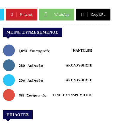
Pinterest
WhatsApp
Copy URL
ΜΕΊΝΕ ΣΥΝΔΕΔΕΜΈΝΟΣ
ΚΆΝΤΕ LIKE
1,093
Υποστηρικτές
ΑΚΟΛΟΥΘΉΣΤΕ
280
Ακόλουθοι
ΑΚΟΛΟΥΘΉΣΤΕ
206
Ακόλουθοι
ΓΊΝΕΤΕ ΣΥΝΔΡΟΜΗΤΉΣ
188
Συνδρομητές
ΕΠΙΛΟΓΕΣ