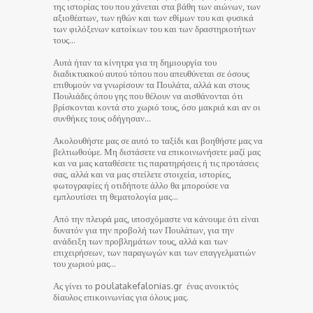
της ιστορίας του που χάνεται στα βάθη των αιώνων, των
αξιοθέατων, των ηθών και των εθίμων του και φυσικά
των φιλόξενων κατοίκων του και των δραστηριοτήτων
τους…
Αυτά ήταν τα κίνητρα για τη δημιουργία του
διαδικτυακού αυτού τόπου που απευθύνεται σε όσους
επιθυμούν να γνωρίσουν τα Πουλάτα, αλλά και στους
Πουλιάδες όπου γης που θέλουν να αισθάνονται ότι
βρίσκονται κοντά στο χωριό τους, όσο μακριά και αν οι
συνθήκες τους οδήγησαν…
Ακολουθήστε μας σε αυτό το ταξίδι και βοηθήστε μας να
βελτιωθούμε. Μη διστάσετε να επικοινωνήσετε μαζί μας
και να μας καταθέσετε τις παρατηρήσεις ή τις προτάσεις
σας, αλλά και να μας στείλετε στοιχεία, ιστορίες,
φωτογραφίες ή οτιδήποτε άλλο θα μπορούσε να
εμπλουτίσει τη θεματολογία μας…
Από την πλευρά μας, υποσχόμαστε να κάνουμε ότι είναι
δυνατόν για την προβολή των Πουλάτων, για την
ανάδειξη των προβλημάτων τους, αλλά και των
επιχειρήσεων, των παραγωγών και των επαγγελματιών
του χωριού μας…
Ας γίνει το poulatakefalonias.gr ένας ανοικτός
δίαυλος επικοινωνίας για όλους μας.