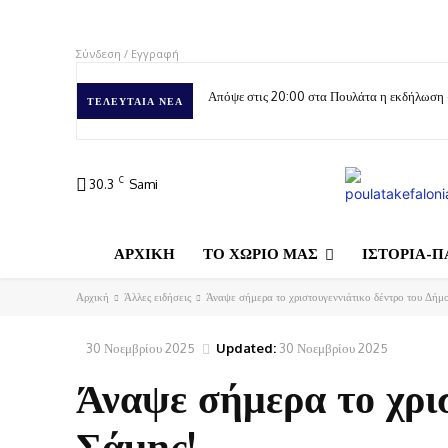
Σύνδεση / Εγγραφή
Απόψε στις 20:00 στα Πουλάτα η εκδήλωση
ΤΕΛΕΥΤΑΊΑ ΝΈΑ
C
30.3
Sami
ΑΡΧΙΚΗ
ΤΟ ΧΩΡΙΟ ΜΑΣ
ΙΣΤΟΡΙΑ-Π
Αρχική
Άλλες ειδήσεις
Άναψε σήμερα το χριστουγεννιάτικο δέντρο του Δήμ
30 Νοεμβρίου 2025
Updated:
30 Νοεμβρίου 2025
Άναψε σήμερα το χρι
Σάμης!