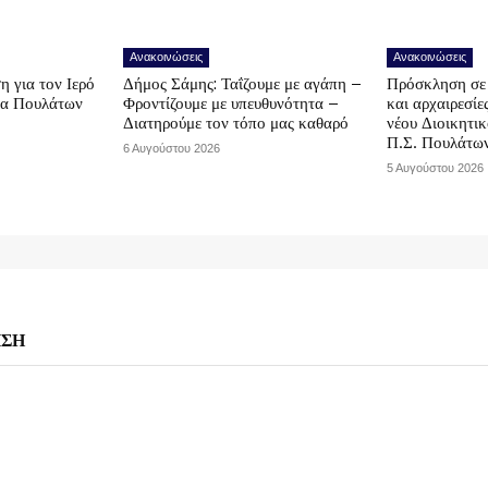
Ανακοινώσεις
Ανακοινώσεις
η για τον Ιερό
Δήμος Σάμης: Ταΐζουμε με αγάπη –
Πρόσκληση σε 
να Πουλάτων
Φροντίζουμε με υπευθυνότητα –
και αρχαιρεσίε
Διατηρούμε τον τόπο μας καθαρό
νέου Διοικητι
Π.Σ. Πουλάτω
6 Αυγούστου 2026
5 Αυγούστου 2026
ΗΣΗ