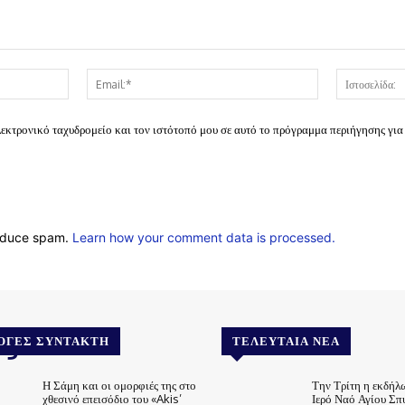
Όνομα:*
Email:*
λεκτρονικό ταχυδρομείο και τον ιστότοπό μου σε αυτό το πρόγραμμα περιήγησης για
reduce spam.
Learn how your comment data is processed.
.gr
ΟΓΈΣ ΣΥΝΤΆΚΤΗ
ΤΕΛΕΥΤΑΊΑ ΝΈΑ
Η Σάμη και οι ομορφιές της στο
Την Τρίτη η εκδήλ
χθεσινό επεισόδιο του «Akis’
Ιερό Ναό Αγίου Σπ