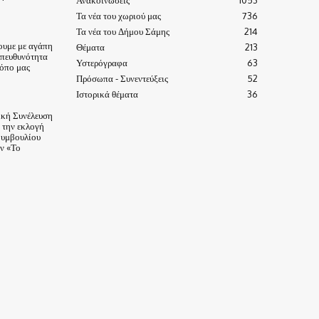
Τα νέα του χωριού μας
736
Τα νέα του Δήμου Σάμης
214
ουμε με αγάπη
Θέματα
213
υπευθυνότητα
Υστερόγραφα
63
τόπο μας
Πρόσωπα - Συνεντεύξεις
52
Ιστορικά θέματα
36
ική Συνέλευση
α την εκλογή
Συμβουλίου
ν «Το