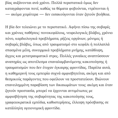
βίας αυξάνονται ανά χρόνο. Πολλά περιστατικά όμως δεν
καταγράφονται ποτέ, καθώς τα θύματα φοβούνται, ντρέπονται ή
— ακόμα χειρότερα — δεν εισακούγονται όταν ζητούν βοήθεια.
Η βία δεν τελειώνει με το περιστατικό. Αφήνει πίσω της σοβαρές
και χρόνιες παθήσεις: πονοκεφάλους, νευρολογικές βλάβες, χρόνιο
πόνο, καρδιολογικά προβλήματα, ρήξεις οργάνων, μόνιμες ή
σοβαρές βλάβες, όπως από τραυματισμό στο κεφάλι ή πολλαπλά
σπασμένα μέλη, συνειρμικά προβλήματα μνήμης, κατάθλιψη,
άγχος και μετατραυματικό στρες. Πολλές γυναίκες αναπτύσσουν
αναπηρίες ως αποτέλεσμα επαναλαμβανόμενης κακοποίησης ή
τραυματισμών που δεν έτυχαν έγκαιρης φροντίδας. Παρόλα αυτά,
η καθημερινή τους εμπειρία συχνά αμφισβητείται, ακόμη και από
θεσμικούς παράγοντες που οφείλουν να προστατεύουν. Βιώνουν
επανειλημμένη παραβίαση των δικαιωμάτων τους: ακόμη και όταν
ζητούν προστασία, μπορεί να έρχονται αντιμέτωπες με
αμφισβήτηση της σοβαρότητας της κακοποίησης τους,
γραφειοκρατικά εμπόδια, καθυστερήσεις, έλλειψη πρόσβασης σε
κατάλληλη υγειονομική φροντίδα.