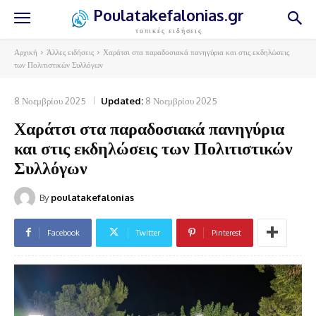
Poulatakefalonias.gr
τοπικές ειδήσεις
Αρχική
Άλλες ειδήσεις
Χαράτσι στα παραδοσιακά πανηγύρια και στις εκδηλώσεις
των Πολιτιστικών Συλλόγων
8 Νοεμβρίου 2025
Updated:
8 Νοεμβρίου 2025
Χαράτσι στα παραδοσιακά πανηγύρια
και στις εκδηλώσεις των Πολιτιστικών
Συλλόγων
By
poulatakefalonias
Facebook
Twitter
Pinterest