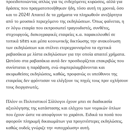
προειδοποιώντας απλώς για τις ενδεχόμενες κυρώσεις, αλλά για
δράσεις που πραγματοποιήθηκαν ήδη, τόσο αυτή τη χρονιά, όσο
και το 2024! Απαιτεί δε τα χρήματα να πληρωθούν ανεξάρτητα
από το μουσικό περιεχόμενο της εκδηλώσεων. Όπως φαίνεται, η
εν λόγω εταιρία που εκπροσωπεί τραγουδιστές, συνθέτες,
στιχουργούς, δισκογραφικές εταιρείες κ.α. παρακολουθεί σε
τοπικά sites και μέσα κοινωνικής δικτύωσης την ανακοίνωση
των εκδηλώσεων και στέλνει ετεροχρονισμένα τα σχετικά
ραβασάκια με λίστα εκδηλώσεων για την οποία απαιτεί χρήματα.
Ωστόσο στα ραβασάκια αυτά δεν προσδιορίζεται επακριβώς που
συνίσταται η παράβαση, ενώ συμπεριλαμβάνονται και
ακυρωθείσες εκδηλώσεις, καθώς, προφανώς οι υπεύθυνοι της
εταιρείας δεν φρόντισαν να ελέγξουν τις πηγές τους πριν οχλήσουν
τους διοργανωτές.
Πλέον οι Πολιτιστικοί Σύλλογοι έχουν μπει σε διαδικασία
αξιολόγησης της κατάστασης και ελέγχου των νομικών όπλων
που έχουν ώστε να αποφύγουν το χαράτσι. Ειδικά τα ποσά που
αφορούν πληρωμή δικαιωμάτων για προγενέστερες εκδηλώσεις,
καθώς ουδείς γνώριζε την «υποχρέωση» αυτή.