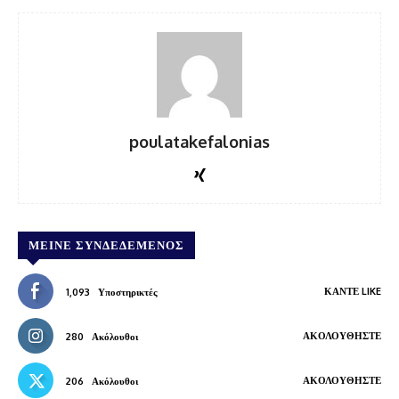
poulatakefalonias
ΜΕΊΝΕ ΣΥΝΔΕΔΕΜΈΝΟΣ
ΚΆΝΤΕ LIKE
1,093
Υποστηρικτές
ΑΚΟΛΟΥΘΉΣΤΕ
280
Ακόλουθοι
ΑΚΟΛΟΥΘΉΣΤΕ
206
Ακόλουθοι