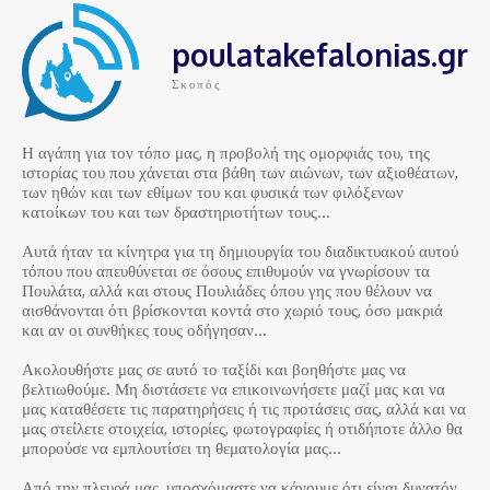
poulatakefalonias.gr
Σκοπός
Η αγάπη για τον τόπο μας, η προβολή της ομορφιάς του, της
ιστορίας του που χάνεται στα βάθη των αιώνων, των αξιοθέατων,
των ηθών και των εθίμων του και φυσικά των φιλόξενων
κατοίκων του και των δραστηριοτήτων τους…
Αυτά ήταν τα κίνητρα για τη δημιουργία του διαδικτυακού αυτού
τόπου που απευθύνεται σε όσους επιθυμούν να γνωρίσουν τα
Πουλάτα, αλλά και στους Πουλιάδες όπου γης που θέλουν να
αισθάνονται ότι βρίσκονται κοντά στο χωριό τους, όσο μακριά
και αν οι συνθήκες τους οδήγησαν…
Ακολουθήστε μας σε αυτό το ταξίδι και βοηθήστε μας να
βελτιωθούμε. Μη διστάσετε να επικοινωνήσετε μαζί μας και να
μας καταθέσετε τις παρατηρήσεις ή τις προτάσεις σας, αλλά και να
μας στείλετε στοιχεία, ιστορίες, φωτογραφίες ή οτιδήποτε άλλο θα
μπορούσε να εμπλουτίσει τη θεματολογία μας…
Από την πλευρά μας, υποσχόμαστε να κάνουμε ότι είναι δυνατόν