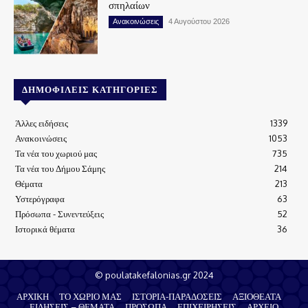
σπηλαίων
Ανακοινώσεις
4 Αυγούστου 2026
ΔΗΜΟΦΙΛΕΊΣ ΚΑΤΗΓΟΡΊΕΣ
Άλλες ειδήσεις
1339
Ανακοινώσεις
1053
Τα νέα του χωριού μας
735
Τα νέα του Δήμου Σάμης
214
Θέματα
213
Υστερόγραφα
63
Πρόσωπα - Συνεντεύξεις
52
Ιστορικά θέματα
36
© poulatakefalonias.gr 2024
ΑΡΧΙΚΗ
ΤΟ ΧΩΡΙΟ ΜΑΣ
ΙΣΤΟΡΙΑ-ΠΑΡΑΔΟΣΕΙΣ
ΑΞΙΟΘΕΑΤΑ
ΕΙΔΗΣΕΙΣ – ΘΕΜΑΤΑ
ΠΡΟΣΩΠΑ
ΕΠΙΧΕΙΡΗΣΕΙΣ
ΑΡΧΕΙΟ