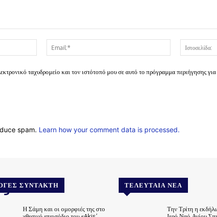
Όνομα:*
Email:*
λεκτρονικό ταχυδρομείο και τον ιστότοπό μου σε αυτό το πρόγραμμα περιήγησης για
reduce spam.
Learn how your comment data is processed.
.gr
ΟΓΈΣ ΣΥΝΤΆΚΤΗ
ΤΕΛΕΥΤΑΊΑ ΝΈΑ
Η Σάμη και οι ομορφιές της στο
Την Τρίτη η εκδήλ
χθεσινό επεισόδιο του «Akis’
Ιερό Ναό Αγίου Σπ