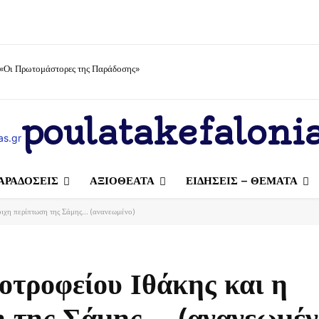
 «Οι Πρωτομάστορες της Παράδοσης»
poulatakefalonia
ΑΡΑΔΟΣΕΙΣ
ΑΞΙΟΘΕΑΤΑ
ΕΙΔΗΣΕΙΣ – ΘΕΜΑΤΑ
οιχη περίπτωση της Σάμης... (ανανεωμένο)
οτροφείου Ιθάκης και η
η της Σάμης… (ανανεωμέν