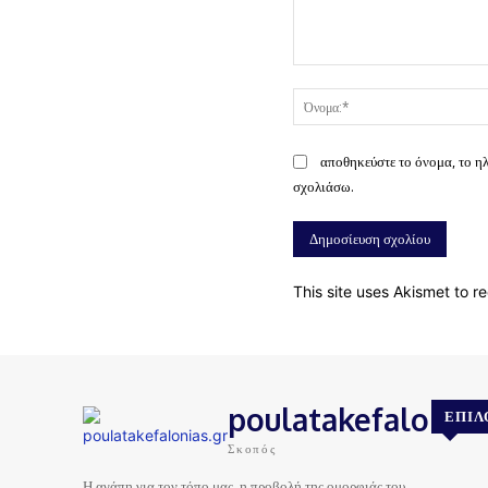
Σχόλιο:
αποθηκεύστε το όνομα, το η
σχολιάσω.
This site uses Akismet to 
poulatakefalonias
ΕΠΙΛ
Σκοπός
Η αγάπη για τον τόπο μας, η προβολή της ομορφιάς του,