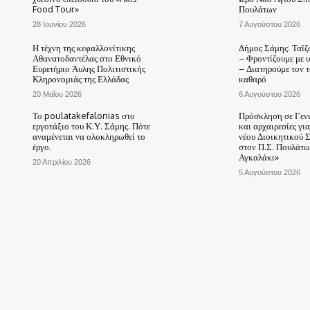
Food Tour»
Πουλάτων
28 Ιουνίου 2026
7 Αυγούστου 2026
Η τέχνη της κεφαλλονίτικης
Δήμος Σάμης: Ταΐζ
Αθανατοδαντέλας στο Εθνικό
– Φροντίζουμε με 
Ευρετήριο Άυλης Πολιτιστικής
– Διατηρούμε τον 
Κληρονομιάς της Ελλάδας
καθαρό
20 Μαΐου 2026
6 Αυγούστου 2026
Το poulatakefalonias στο
Πρόσκληση σε Γεν
εργοτάξιο του Κ.Υ. Σάμης. Πότε
και αρχαιρεσίες γι
αναμένεται να ολοκληρωθεί το
νέου Διοικητικού 
έργο.
στον Π.Σ. Πουλάτω
Αγκαλάκι»
20 Απριλίου 2026
5 Αυγούστου 2026