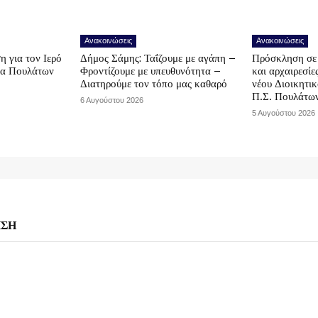
Ανακοινώσεις
Ανακοινώσεις
η για τον Ιερό
Δήμος Σάμης: Ταΐζουμε με αγάπη –
Πρόσκληση σε 
να Πουλάτων
Φροντίζουμε με υπευθυνότητα –
και αρχαιρεσίε
Διατηρούμε τον τόπο μας καθαρό
νέου Διοικητι
Π.Σ. Πουλάτω
6 Αυγούστου 2026
5 Αυγούστου 2026
ΗΣΗ