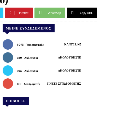
Pinterest
WhatsApp
Copy URL
ΜΕΊΝΕ ΣΥΝΔΕΔΕΜΈΝΟΣ
ΚΆΝΤΕ LIKE
1,093
Υποστηρικτές
ΑΚΟΛΟΥΘΉΣΤΕ
280
Ακόλουθοι
ΑΚΟΛΟΥΘΉΣΤΕ
206
Ακόλουθοι
ΓΊΝΕΤΕ ΣΥΝΔΡΟΜΗΤΉΣ
188
Συνδρομητές
ΕΠΙΛΟΓΕΣ