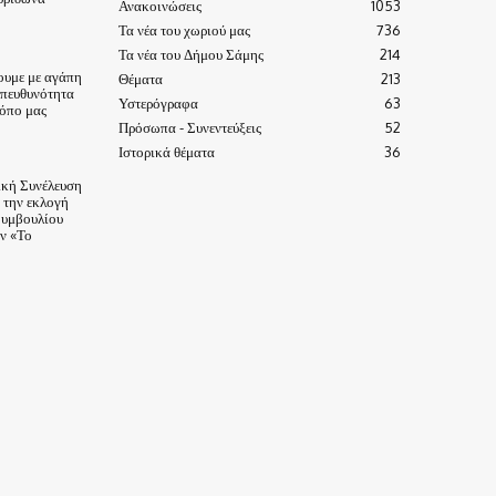
Ανακοινώσεις
1053
Τα νέα του χωριού μας
736
Τα νέα του Δήμου Σάμης
214
ουμε με αγάπη
Θέματα
213
υπευθυνότητα
Υστερόγραφα
63
τόπο μας
Πρόσωπα - Συνεντεύξεις
52
Ιστορικά θέματα
36
ική Συνέλευση
α την εκλογή
Συμβουλίου
ν «Το