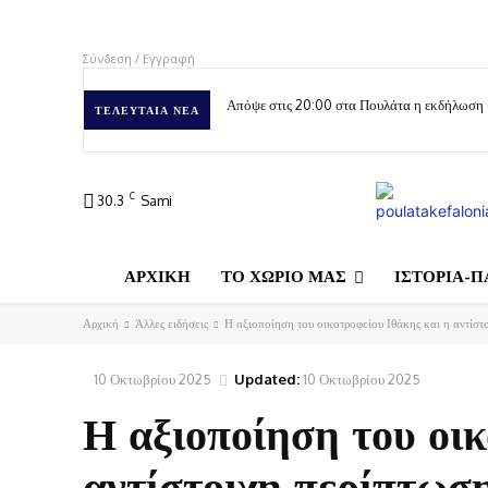
Σύνδεση / Εγγραφή
Απόψε στις 20:00 στα Πουλάτα η εκδήλωση
ΤΕΛΕΥΤΑΊΑ ΝΈΑ
C
30.3
Sami
ΑΡΧΙΚΗ
ΤΟ ΧΩΡΙΟ ΜΑΣ
ΙΣΤΟΡΙΑ-Π
Αρχική
Άλλες ειδήσεις
Η αξιοποίηση του οικοτροφείου Ιθάκης και η αντίστ
10 Οκτωβρίου 2025
Updated:
10 Οκτωβρίου 2025
Η αξιοποίηση του οικ
αντίστοιχη περίπτωσ