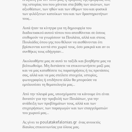
της ιστορίας του που χάνεται στα βάθη των αιώνων, των
αξιοθέατων, των ηθών και των εθίμων του και φυσικά
των φιλόξενων κατοίκων του και των δραστηριοτήτων
τους…
Αυτά ήταν τα κίνητρα για τη δημιουργία του
διαδικτυακού αυτού τόπου που απευθύνεται σε όσους
επιθυμούν να γνωρίσουν τα Πουλάτα, αλλά και στους
Πουλιάδες όπου γης που θέλουν να αισθάνονται ότι
βρίσκονται κοντά στο χωριό τους, όσο μακριά και αν οι
συνθήκες τους οδήγησαν…
Ακολουθήστε μας σε αυτό το ταξίδι και βοηθήστε μας να
βελτιωθούμε. Μη διστάσετε να επικοινωνήσετε μαζί μας
και να μας καταθέσετε τις παρατηρήσεις ή τις προτάσεις
σας, αλλά και να μας στείλετε στοιχεία, ιστορίες,
φωτογραφίες ή οτιδήποτε άλλο θα μπορούσε να
εμπλουτίσει τη θεματολογία μας…
Από την πλευρά μας, υποσχόμαστε να κάνουμε ότι είναι
δυνατόν για την προβολή των Πουλάτων, για την
ανάδειξη των προβλημάτων τους, αλλά και των
επιχειρήσεων, των παραγωγών και των επαγγελματιών
του χωριού μας…
Ας γίνει το poulatakefalonias.gr ένας ανοικτός
δίαυλος επικοινωνίας για όλους μας.