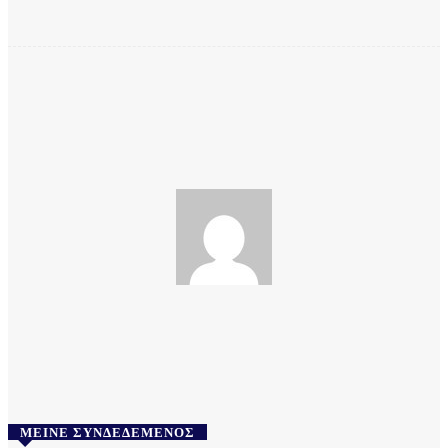
Facebook
Twitter
Pinterest
WhatsApp
poulatakefalonias
ΜΕΊΝΕ ΣΥΝΔΕΔΕΜΈΝΟΣ