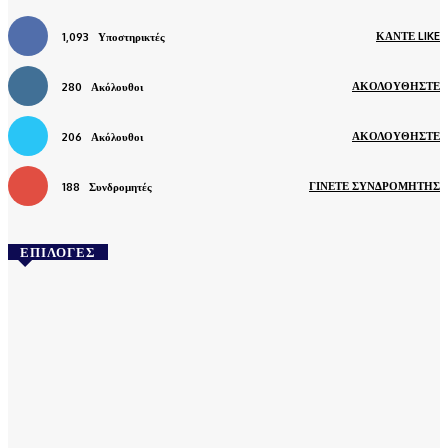
ΚΆΝΤΕ LIKE
1,093
Υποστηρικτές
ΑΚΟΛΟΥΘΉΣΤΕ
280
Ακόλουθοι
ΑΚΟΛΟΥΘΉΣΤΕ
206
Ακόλουθοι
ΓΊΝΕΤΕ ΣΥΝΔΡΟΜΗΤΉΣ
188
Συνδρομητές
ΕΠΙΛΟΓΕΣ
Ανακοινώσεις
Δήμος Σάμης: Ταΐζουμε με αγάπη – Φροντίζουμε με
υπευθυνότητα – Διατηρούμε τον τόπο μας καθαρό
6 Αυγούστου 2026
Ανακοινώσεις