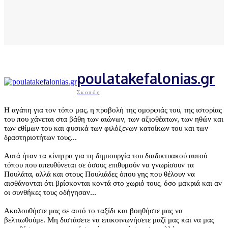
This site uses Akismet to reduce spam.
Learn how your comment
data is processed.
poulatakefalonias.gr
Σκοπός
Η αγάπη για τον τόπο μας, η προβολή της ομορφιάς του, της ιστορίας
του που χάνεται στα βάθη των αιώνων, των αξιοθέατων, των ηθών και
των εθίμων του και φυσικά των φιλόξενων κατοίκων του και των
δραστηριοτήτων τους…
Αυτά ήταν τα κίνητρα για τη δημιουργία του διαδικτυακού αυτού
τόπου που απευθύνεται σε όσους επιθυμούν να γνωρίσουν τα
Πουλάτα, αλλά και στους Πουλιάδες όπου γης που θέλουν να
αισθάνονται ότι βρίσκονται κοντά στο χωριό τους, όσο μακριά και αν
οι συνθήκες τους οδήγησαν…
Ακολουθήστε μας σε αυτό το ταξίδι και βοηθήστε μας να
βελτιωθούμε. Μη διστάσετε να επικοινωνήσετε μαζί μας και να μας