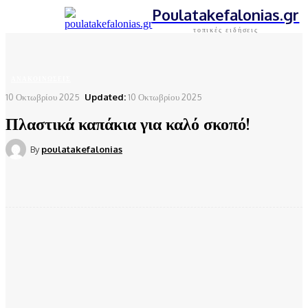
Poulatakefalonias.gr
τοπικές ειδήσεις
Αρχική
Ανακοινώσεις
Πλαστικά καπάκια για καλό σκοπό!
ΑΝΑΚΟΙΝΏΣΕΙΣ
10 Οκτωβρίου 2025
Updated:
10 Οκτωβρίου 2025
Πλαστικά καπάκια για καλό σκοπό!
By
poulatakefalonias
Facebook
Twitter
Pinterest
WhatsApp
Ανακοίνωση
Ο Δήμος Σάμης σας ενημερώνει ότι στο Γυμνάσιο Σάμης
συγκεντρώνουν πλαστικά καπάκια με σκοπό να στηρίξουν τη δράση
«Συλλέγουμε πλαστικά καπάκια και προσφέρουμε αναπηρικά
αμαξίδια».