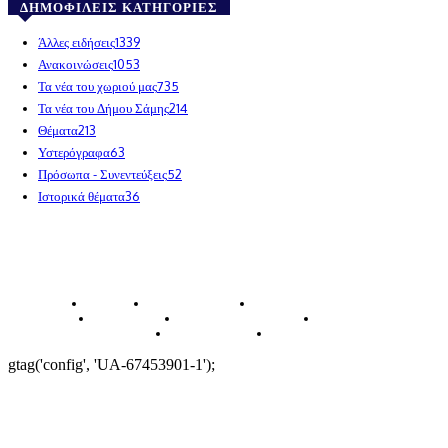
ΔΗΜΟΦΙΛΕΊΣ ΚΑΤΗΓΟΡΊΕΣ
Άλλες ειδήσεις
1339
Ανακοινώσεις
1053
Τα νέα του χωριού μας
735
Τα νέα του Δήμου Σάμης
214
Θέματα
213
Υστερόγραφα
63
Πρόσωπα - Συνεντεύξεις
52
Ιστορικά θέματα
36
© poulatakefalonias.gr 2024
ΑΡΧΙΚΗ
ΤΟ ΧΩΡΙΟ ΜΑΣ
ΙΣΤΟΡΙΑ-ΠΑΡΑΔΟΣΕΙΣ
ΑΞΙΟΘΕΑΤΑ
ΕΙΔΗΣΕΙΣ – ΘΕΜΑΤΑ
ΠΡΟΣΩΠΑ
ΕΠΙΧΕΙΡΗΣΕΙΣ
ΑΡΧΕΙΟ
gtag('config', 'UA-67453901-1');