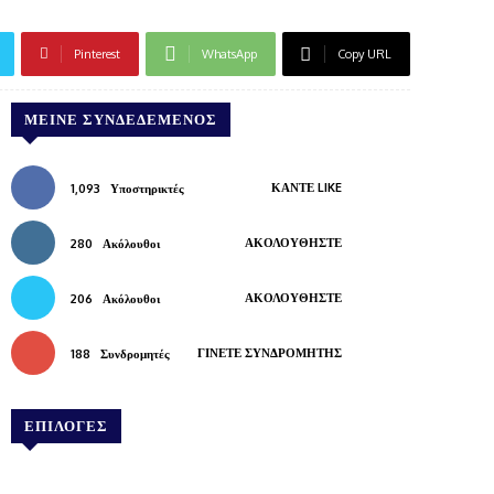
Pinterest
WhatsApp
Copy URL
ΜΕΊΝΕ ΣΥΝΔΕΔΕΜΈΝΟΣ
ΚΆΝΤΕ LIKE
1,093
Υποστηρικτές
ΑΚΟΛΟΥΘΉΣΤΕ
280
Ακόλουθοι
ΑΚΟΛΟΥΘΉΣΤΕ
206
Ακόλουθοι
ΓΊΝΕΤΕ ΣΥΝΔΡΟΜΗΤΉΣ
188
Συνδρομητές
ΕΠΙΛΟΓΕΣ