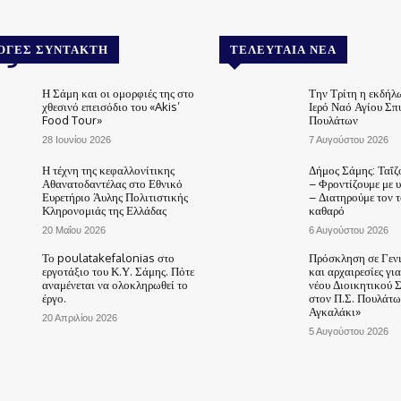
.gr
ΟΓΈΣ ΣΥΝΤΆΚΤΗ
ΤΕΛΕΥΤΑΊΑ ΝΈΑ
Η Σάμη και οι ομορφιές της στο
Την Τρίτη η εκδήλ
χθεσινό επεισόδιο του «Akis’
Ιερό Ναό Αγίου Σπ
Food Tour»
Πουλάτων
28 Ιουνίου 2026
7 Αυγούστου 2026
Η τέχνη της κεφαλλονίτικης
Δήμος Σάμης: Ταΐζ
Αθανατοδαντέλας στο Εθνικό
– Φροντίζουμε με 
Ευρετήριο Άυλης Πολιτιστικής
– Διατηρούμε τον 
Κληρονομιάς της Ελλάδας
καθαρό
20 Μαΐου 2026
6 Αυγούστου 2026
Το poulatakefalonias στο
Πρόσκληση σε Γεν
εργοτάξιο του Κ.Υ. Σάμης. Πότε
και αρχαιρεσίες γι
αναμένεται να ολοκληρωθεί το
νέου Διοικητικού 
έργο.
στον Π.Σ. Πουλάτω
Αγκαλάκι»
20 Απριλίου 2026
5 Αυγούστου 2026