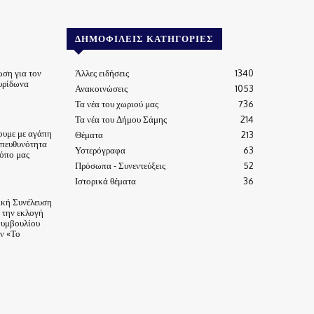
ΔΗΜΟΦΙΛΕΊΣ ΚΑΤΗΓΟΡΊΕΣ
ωση για τον
Άλλες ειδήσεις
1340
υρίδωνα
Ανακοινώσεις
1053
Τα νέα του χωριού μας
736
Τα νέα του Δήμου Σάμης
214
ουμε με αγάπη
Θέματα
213
υπευθυνότητα
Υστερόγραφα
63
τόπο μας
Πρόσωπα - Συνεντεύξεις
52
Ιστορικά θέματα
36
ική Συνέλευση
α την εκλογή
Συμβουλίου
ν «Το