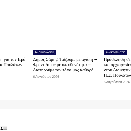
Ανακοινώσεις
Ανακοινώσεις
η για τον Ιερό
Δήμος Σάμης: Ταΐζουμε με αγάπη –
Πρόσκληση σε 
να Πουλάτων
Φροντίζουμε με υπευθυνότητα –
και αρχαιρεσίε
Διατηρούμε τον τόπο μας καθαρό
νέου Διοικητι
Π.Σ. Πουλάτω
6 Αυγούστου 2026
5 Αυγούστου 2026
ΗΣΗ