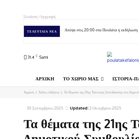
Σύνδεση / Εγγραφή
Απόψε στις 20:00 στα Πουλάτα η εκδήλωση
ΤΕΛΕΥΤΑΊΑ ΝΈΑ
C
31.4
Sami
ΑΡΧΙΚΗ
ΤΟ ΧΩΡΙΟ ΜΑΣ
ΙΣΤΟΡΙΑ-Π
Αρχική
Άλλες ειδήσεις
Τα θέματα της 21ης Τακτικής Συνεδρίασης του Δημο
30 Σεπτεμβρίου 2025
Updated:
2 Οκτωβρίου 2025
Τα θέματα της 21ης 
Δημοτικού Συμβουλί