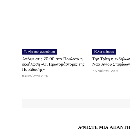
Τα νέα του χωριού μας
Άλλες ειδήσεις
Απόψε στις 20:00 στα Πουλάτα η
Την Τρίτη η εκδήλωσ
εκδήλωση «Οι Πρωτομάστορες της
Ναό Αγίου Σπυρίδω
Παράδοσης»
7 Αυγούστου 2026
8 Αυγούστου 2026
ΑΦΗΣΤΕ ΜΙΑ ΑΠΑΝΤ