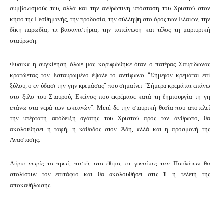
συμβολισμούς του, αλλά και την ανθρώπινη υπόσταση του Χριστού στον
κήπο της Γεσθημανής, την προδοσία, την σύλληψη στο όρος των Ελαιών, την
δίκη παρωδία, τα βασανιστήρια, την ταπείνωση και τέλος τη μαρτυρική
σταύρωση.
Φυσικά η συγκίνηση όλων μας κορυφώθηκε όταν ο πατέρας Σπυρίδωνας
κρατώντας τον Εσταυρωμένο έψαλε το αντίφωνο “Σήμερον κρεμάται επί
ξύλου, ο εν ύδασι την γην κρεμάσας” που σημαίνει “Σήμερα κρεμάται επάνω
στο ξύλο του Σταυρού, Εκείνος που εκρέμασε κατά τη δημιουργία τη γη
επάνω στα νερά των ωκεανών”.
Μετά δε την σταυρική θυσία που αποτελεί
την υπέρτατη απόδειξη αγάπης του Χριστού προς τον άνθρωπο, θα
ακολουθήσει η ταφή, η κάθοδος στον Άδη, αλλά και η προσμονή της
Ανάστασης.
Αύριο νωρίς το πρωί, πιστές στο έθιμο, οι γυναίκες των Πουλάτων θα
στολίσουν τον επιτάφιο και θα ακολουθήσει στις 11 η τελετή της
αποκαθήλωσης.