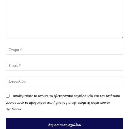
Σχόλιο:
Όν
Ema
Ισ
αποθηκεύστε το όνομα, το ηλεκτρονικό ταχυδρομείο και τον ιστότοπό
μου σε αυτό το πρόγραμμα περιήγησης για την επόμενη φορά που θα
σχολιάσω.