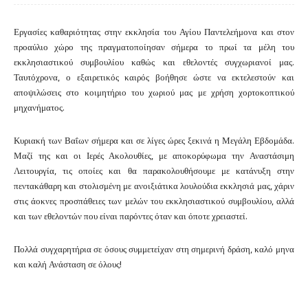
Εργασίες καθαριότητας στην εκκλησία του Αγίου Παντελεήμονα και στον
προαύλιο χώρο της πραγματοποίησαν σήμερα το πρωί τα μέλη του
εκκλησιαστικού συμβουλίου καθώς και εθελοντές συγχωριανοί μας.
Ταυτόχρονα, ο εξαιρετικός καιρός βοήθησε ώστε να εκτελεστούν και
αποψιλώσεις στο κοιμητήριο του χωριού μας με χρήση χορτοκοπτικού
μηχανήματος.
Κυριακή των Βαΐων σήμερα και σε λίγες ώρες ξεκινά η Μεγάλη Εβδομάδα.
Μαζί της και οι Ιερές Ακολουθίες, με αποκορύφωμα την Αναστάσιμη
Λειτουργία, τις οποίες και θα παρακολουθήσουμε με κατάνυξη στην
πεντακάθαρη και στολισμένη με ανοιξιάτικα λουλούδια εκκλησιά μας, χάριν
στις άοκνες προσπάθειες των μελών του εκκλησιαστικού συμβουλίου, αλλά
και των εθελοντών που είναι παρόντες όταν και όποτε χρειαστεί.
Πολλά συγχαρητήρια σε όσους συμμετείχαν στη σημερινή δράση, καλό μηνα
και καλή Ανάσταση σε όλους!