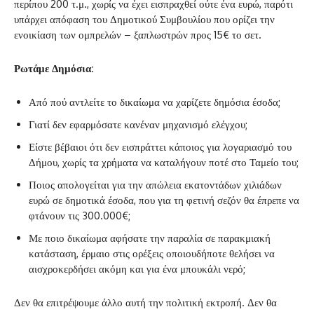
περίπου 200 τ.μ., χωρίς να έχει εισπραχθεί ούτε ένα ευρώ, παρότι
υπάρχει απόφαση του Δημοτικού Συμβουλίου που ορίζει την
ενοικίαση των ομπρελών – ξαπλωστρών προς 15€ το σετ.
Ρωτάμε Δημόσια:
Από πού αντλείτε το δικαίωμα να χαρίζετε δημόσια έσοδα;
Γιατί δεν εφαρμόσατε κανέναν μηχανισμό ελέγχου;
Είστε βέβαιοι ότι δεν εισπράττει κάποιος για λογαριασμό του
Δήμου, χωρίς τα χρήματα να καταλήγουν ποτέ στο Ταμείο του;
Ποιος απολογείται για την απώλεια εκατοντάδων χιλιάδων
ευρώ σε δημοτικά έσοδα, που για τη φετινή σεζόν θα έπρεπε να
φτάνουν τις 300.000€;
Με ποιο δικαίωμα αφήσατε την παραλία σε παρακμιακή
κατάσταση, έρμαιο στις ορέξεις οποιουδήποτε θελήσει να
αισχροκερδήσει ακόμη και για ένα μπουκάλι νερό;
Δεν θα επιτρέψουμε άλλο αυτή την πολιτική εκτροπή. Δεν θα