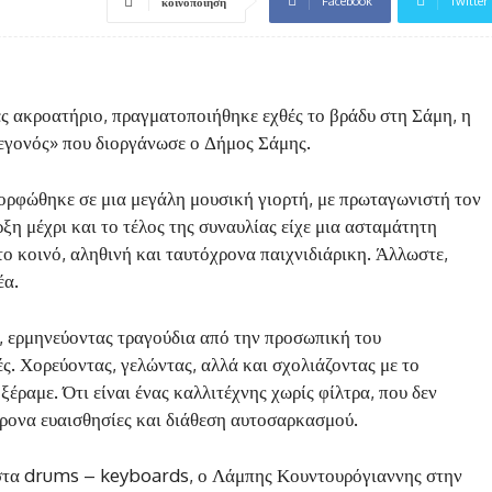
Facebook
Twitter
κοινοποίηση
ς ακροατήριο, πραγματοποιήθηκε εχθές το βράδυ στη Σάμη, η
εγονός» που διοργάνωσε ο Δήμος Σάμης.
ορφώθηκε σε μια μεγάλη μουσική γιορτή, με πρωταγωνιστή τον
ξη μέχρι και το τέλος της συναυλίας είχε μια ασταμάτητη
το κοινό, αληθινή και ταυτόχρονα παιχνιδιάρικη. Άλλωστε,
έα.
, ερμηνεύοντας τραγούδια από την προσωπική του
ς. Χορεύοντας, γελώντας, αλλά και σχολιάζοντας με το
ξέραμε. Ότι είναι ένας καλλιτέχνης χωρίς φίλτρα, που δεν
χρονα ευαισθησίες και διάθεση αυτοσαρκασμού.
 στα drums – keyboards, ο Λάμπης Κουντουρόγιαννης στην