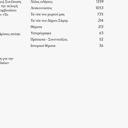
ική Συνέλευση
Άλλες ειδήσεις
1339
α την εκλογή
Ανακοινώσεις
1053
Συμβουλίου
Τα νέα του χωριού μας
735
ν «Το
Τα νέα του Δήμου Σάμης
214
Θέματα
213
Υστερόγραφα
63
μίσεις απόψε
Πρόσωπα - Συνεντεύξεις
52
Ιστορικά θέματα
36
 για την
ηλαίων