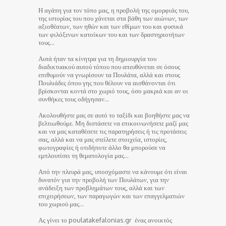
Η αγάπη για τον τόπο μας, η προβολή της ομορφιάς του,
της ιστορίας του που χάνεται στα βάθη των αιώνων, των
αξιοθέατων, των ηθών και των εθίμων του και φυσικά
των φιλόξενων κατοίκων του και των δραστηριοτήτων
τους…
Αυτά ήταν τα κίνητρα για τη δημιουργία του
διαδικτυακού αυτού τόπου που απευθύνεται σε όσους
επιθυμούν να γνωρίσουν τα Πουλάτα, αλλά και στους
Πουλιάδες όπου γης που θέλουν να αισθάνονται ότι
βρίσκονται κοντά στο χωριό τους, όσο μακριά και αν οι
συνθήκες τους οδήγησαν…
Ακολουθήστε μας σε αυτό το ταξίδι και βοηθήστε μας να
βελτιωθούμε. Μη διστάσετε να επικοινωνήσετε μαζί μας
και να μας καταθέσετε τις παρατηρήσεις ή τις προτάσεις
σας, αλλά και να μας στείλετε στοιχεία, ιστορίες,
φωτογραφίες ή οτιδήποτε άλλο θα μπορούσε να
εμπλουτίσει τη θεματολογία μας…
Από την πλευρά μας, υποσχόμαστε να κάνουμε ότι είναι
δυνατόν για την προβολή των Πουλάτων, για την
ανάδειξη των προβλημάτων τους, αλλά και των
επιχειρήσεων, των παραγωγών και των επαγγελματιών
του χωριού μας…
Ας γίνει το poulatakefalonias.gr ένας ανοικτός