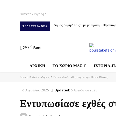
Σύνδεση / Εγγραφή
Δήμος Σάμης: Ταΐζουμε με αγάπη – Φροντίζο
ΤΕΛΕΥΤΑΊΑ ΝΈΑ
C
29.7
Sami
ΑΡΧΙΚΗ
ΤΟ ΧΩΡΙΟ ΜΑΣ
ΙΣΤΟΡΙΑ-Π
Αρχική
Άλλες ειδήσεις
Εντυπωσίασε εχθές στη Σάμη ο Πάνος Βλάχος
6 Αυγούστου 2025
Updated:
6 Αυγούστου 2025
Εντυπωσίασε εχθές σ