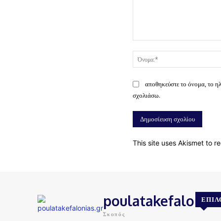
Σχόλιο:
αποθηκεύστε το όνομα, το η
σχολιάσω.
This site uses Akismet to 
poulatakefalonias
ΕΠΙΛ
Σκοπός