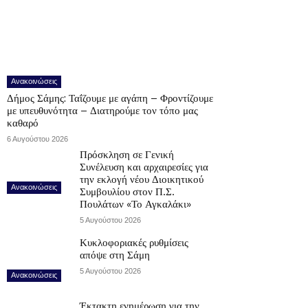
Ανακοινώσεις
Δήμος Σάμης: Ταΐζουμε με αγάπη – Φροντίζουμε
με υπευθυνότητα – Διατηρούμε τον τόπο μας
καθαρό
6 Αυγούστου 2026
Πρόσκληση σε Γενική
Συνέλευση και αρχαιρεσίες για
την εκλογή νέου Διοικητικού
Ανακοινώσεις
Συμβουλίου στον Π.Σ.
Πουλάτων «Το Αγκαλάκι»
5 Αυγούστου 2026
Κυκλοφοριακές ρυθμίσεις
απόψε στη Σάμη
5 Αυγούστου 2026
Ανακοινώσεις
Έκτακτη ενημέρωση για την