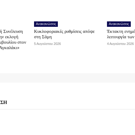
Ανακοινώσεις
Ανακοινώσεις
ή Συνέλευση
Κυκλοφοριακές ρυθμίσεις απόψε
Έκτακτη ενημέ
την εκλογή
στη Σάμη
λειτουργία τω
μβουλίου στον
5 Αυγούστου 2026
4 Αυγούστου 2026
Αγκαλάκι»
ΗΣΗ