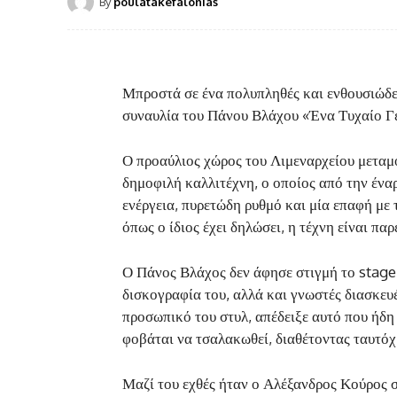
By
poulatakefalonias
Μπροστά σε ένα πολυπληθές και ενθουσιώδε
συναυλία του Πάνου Βλάχου «Ένα Τυχαίο Γ
Ο προαύλιος χώρος του Λιμεναρχείου μεταμ
δημοφιλή καλλιτέχνη, ο οποίος από την έναρ
ενέργεια, πυρετώδη ρυθμό και μία επαφή με 
όπως ο ίδιος έχει δηλώσει, η τέχνη είναι παρ
Ο Πάνος Βλάχος δεν άφησε στιγμή το
stage
δισκογραφία του, αλλά και γνωστές διασκευέ
προσωπικό του στυλ, απέδειξε αυτό που ήδη 
φοβάται να τσαλακωθεί, διαθέτοντας ταυτό
Μαζί του εχθές ήταν ο Αλέξανδρος Κούρος