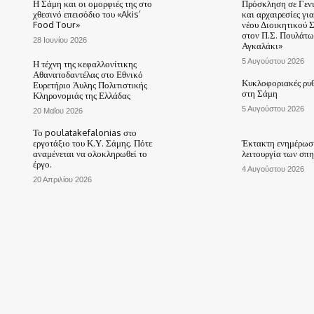
Η Σάμη και οι ομορφιές της στο
Πρόσκληση σε Γεν
χθεσινό επεισόδιο του «Akis’
και αρχαιρεσίες γι
Food Tour»
νέου Διοικητικού 
στον Π.Σ. Πουλάτω
28 Ιουνίου 2026
Αγκαλάκι»
5 Αυγούστου 2026
Η τέχνη της κεφαλλονίτικης
Αθανατοδαντέλας στο Εθνικό
Κυκλοφοριακές ρυθ
Ευρετήριο Άυλης Πολιτιστικής
στη Σάμη
Κληρονομιάς της Ελλάδας
5 Αυγούστου 2026
20 Μαΐου 2026
Το poulatakefalonias στο
εργοτάξιο του Κ.Υ. Σάμης. Πότε
Έκτακτη ενημέρωση
αναμένεται να ολοκληρωθεί το
λειτουργία των σπ
έργο.
4 Αυγούστου 2026
20 Απριλίου 2026