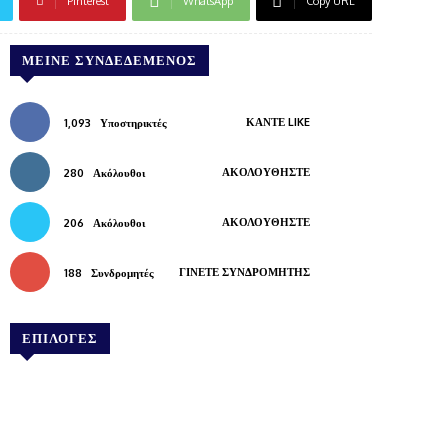
Pinterest
WhatsApp
Copy URL
ΜΕΊΝΕ ΣΥΝΔΕΔΕΜΈΝΟΣ
ΚΆΝΤΕ LIKE
1,093
Υποστηρικτές
ΑΚΟΛΟΥΘΉΣΤΕ
280
Ακόλουθοι
ΑΚΟΛΟΥΘΉΣΤΕ
206
Ακόλουθοι
ΓΊΝΕΤΕ ΣΥΝΔΡΟΜΗΤΉΣ
188
Συνδρομητές
ΕΠΙΛΟΓΕΣ