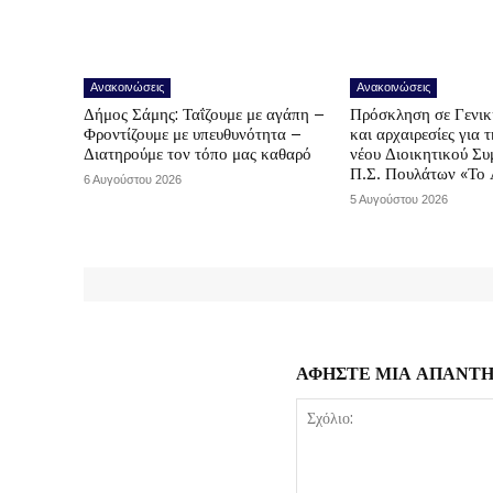
Ανακοινώσεις
Ανακοινώσεις
Δήμος Σάμης: Ταΐζουμε με αγάπη –
Πρόσκληση σε Γενικ
Φροντίζουμε με υπευθυνότητα –
και αρχαιρεσίες για 
Διατηρούμε τον τόπο μας καθαρό
νέου Διοικητικού Συ
Π.Σ. Πουλάτων «Το 
6 Αυγούστου 2026
5 Αυγούστου 2026
ΑΦΗΣΤΕ ΜΙΑ ΑΠΑΝΤ