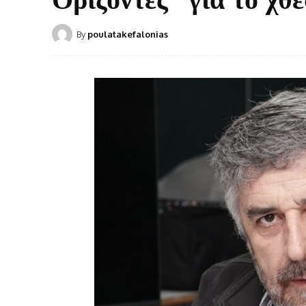
By
poulatakefalonias