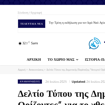
Σύνδεση / Εγγραφή
Την Τρίτη η εκδήλωση για τον Ιερό Ναό Αγ
ΤΕΛΕΥΤΑΊΑ ΝΈΑ
C
32.1
Sami
ΑΡΧΙΚΗ
ΤΟ ΧΩΡΙΟ ΜΑΣ
ΙΣΤΟΡΙΑ-Π
Αρχική
Ανακοινώσεις
Δελτίο Τύπου της Δημοτικής Παράταξης "Ανοιχτοί Ορί
26 Ιουλίου 2025
Updated:
26 Ιουλίου 20
ΑΝΑΚΟΙΝΏΣΕΙΣ
Δελτίο Τύπου της Δη
Ορίζοντες” για το χθ