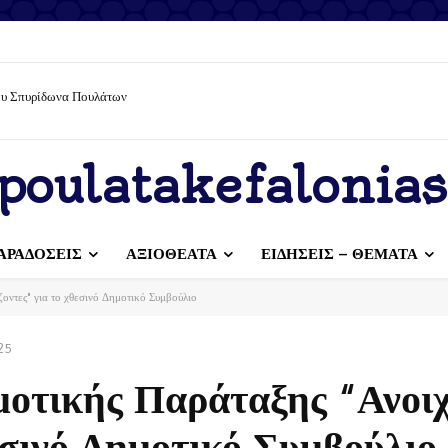
ίου Σπυρίδωνα Πουλάτων
poulatakefalonias
ΑΡΑΔΟΣΕΙΣ
ΑΞΙΟΘΕΑΤΑ
ΕΙΔΗΣΕΙΣ – ΘΕΜΑΤΑ
ζοντες" για το χθεσινό Δημοτικό Συμβούλιο
25
μοτικής Παράταξης “Ανοιχ
εσινό Δημοτικό Συμβούλιο