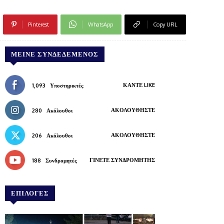
Pinterest
WhatsApp
Copy URL
ΜΕΊΝΕ ΣΥΝΔΕΔΕΜΈΝΟΣ
ΚΆΝΤΕ LIKE
1,093
Υποστηρικτές
ΑΚΟΛΟΥΘΉΣΤΕ
280
Ακόλουθοι
ΑΚΟΛΟΥΘΉΣΤΕ
206
Ακόλουθοι
ΓΊΝΕΤΕ ΣΥΝΔΡΟΜΗΤΉΣ
188
Συνδρομητές
ΕΠΙΛΟΓΕΣ