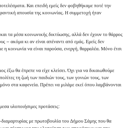
ποτελέσματα. Και επειδή εμείς δεν φοβηθήκαμε ποτέ την
ωφαντική απουσία της κοινωνίας. Η συμμετοχή ήταν
και τα μέσα κοινωνικής δικτύωσης, αλλά δεν έχουν το θάρρος
υς – ακόμα κι αν είναι απέναντι από εμάς. Εμείς δεν
ε η κοινωνία να είναι παρούσα, ενεργή, θαρραλέα. Μόνο έτσι
ος έξω θα έπρεπε να είχε κλείσει. Όχι για να δικαιωθούμε
ι πολίτες τη ζωή των παιδιών τους, των γονιών τους, των
μόνο στα καφενεία. Πρέπει να μιλάμε εκεί όπου λαμβάνονται
μεσα υλοποιήσιμες προτάσεις:
-διαμαρτυρίας με πρωτοβουλία του Δήμου Σάμης που θα
υ και πίεσης για την υλοποίηση των αποφάσεων και την