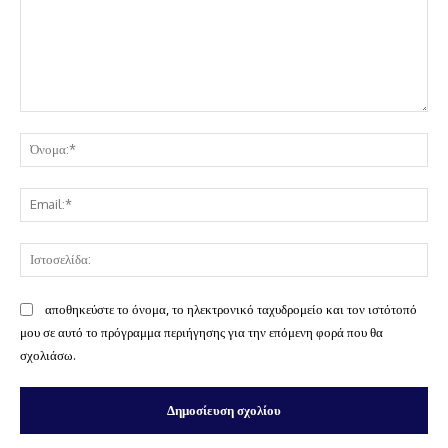
Σχόλιο:
Όν
Ema
Ισ
αποθηκεύστε το όνομα, το ηλεκτρονικό ταχυδρομείο και τον ιστότοπό
μου σε αυτό το πρόγραμμα περιήγησης για την επόμενη φορά που θα
σχολιάσω.