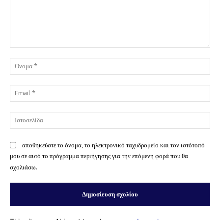
Σχόλιο:
Όν
Ema
Ισ
αποθηκεύστε το όνομα, το ηλεκτρονικό ταχυδρομείο και τον ιστότοπό
μου σε αυτό το πρόγραμμα περιήγησης για την επόμενη φορά που θα
σχολιάσω.