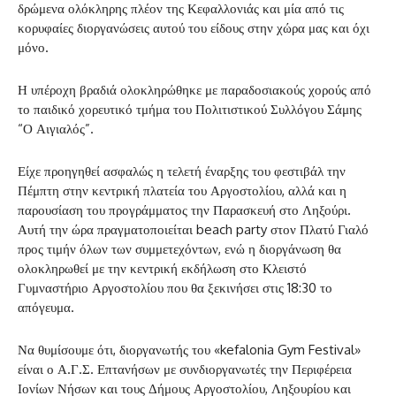
δρώμενα ολόκληρης πλέον της Κεφαλλονιάς και μία από τις
κορυφαίες διοργανώσεις αυτού του είδους στην χώρα μας και όχι
μόνο.
Η υπέροχη βραδιά ολοκληρώθηκε με παραδοσιακούς χορούς από
το παιδικό χορευτικό τμήμα του Πολιτιστικού Συλλόγου Σάμης
“Ο Αιγιαλός”.
Είχε προηγηθεί ασφαλώς η τελετή έναρξης του φεστιβάλ την
Πέμπτη στην κεντρική πλατεία του Αργοστολίου, αλλά και η
παρουσίαση του προγράμματος την Παρασκευή στο Ληξούρι.
Αυτή την ώρα πραγματοποιείται beach party στον Πλατύ Γιαλό
προς τιμήν όλων των συμμετεχόντων, ενώ η διοργάνωση θα
ολοκληρωθεί με την κεντρική εκδήλωση στο Κλειστό
Γυμναστήριο Αργοστολίου που θα ξεκινήσει στις 18:30 το
απόγευμα.
Να θυμίσουμε ότι, διοργανωτής του «kefalonia Gym Festival»
είναι ο Α.Γ.Σ. Επτανήσων με συνδιοργανωτές την Περιφέρεια
Ιονίων Νήσων και τους Δήμους Αργοστολίου, Ληξουρίου και