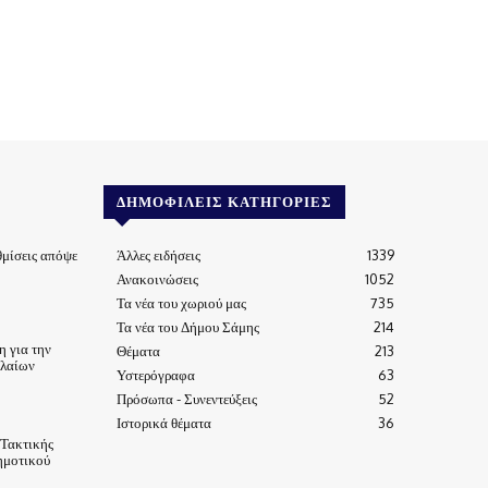
ΔΗΜΟΦΙΛΕΊΣ ΚΑΤΗΓΟΡΊΕΣ
μίσεις απόψε
Άλλες ειδήσεις
1339
Ανακοινώσεις
1052
Τα νέα του χωριού μας
735
Τα νέα του Δήμου Σάμης
214
 για την
Θέματα
213
ηλαίων
Υστερόγραφα
63
Πρόσωπα - Συνεντεύξεις
52
Ιστορικά θέματα
36
 Τακτικής
ημοτικού