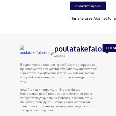
This site uses Akismet to 
poulatakefalonias
ΕΠΙΛ
Σκοπός
Η αγάπη για τον τόπο μας, η προβολή της ομορφιάς του,
της ιστορίας του που χάνεται στα βάθη των αιώνων, των
αξιοθέατων, των ηθών και των εθίμων του και φυσικά
των φιλόξενων κατοίκων του και των δραστηριοτήτων
τους…
Αυτά ήταν τα κίνητρα για τη δημιουργία του
διαδικτυακού αυτού τόπου που απευθύνεται σε όσους
επιθυμούν να γνωρίσουν τα Πουλάτα, αλλά και στους
Πουλιάδες όπου γης που θέλουν να αισθάνονται ότι
βρίσκονται κοντά στο χωριό τους, όσο μακριά και αν οι
συνθήκες τους οδήγησαν…