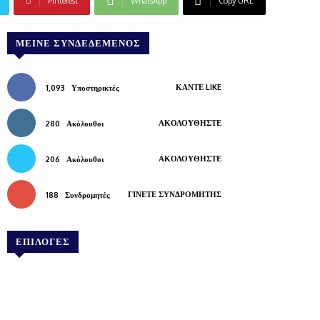
Pinterest
WhatsApp
Copy URL
ΜΕΊΝΕ ΣΥΝΔΕΔΕΜΈΝΟΣ
ΚΆΝΤΕ LIKE
1,093
Υποστηρικτές
ΑΚΟΛΟΥΘΉΣΤΕ
280
Ακόλουθοι
ΑΚΟΛΟΥΘΉΣΤΕ
206
Ακόλουθοι
ΓΊΝΕΤΕ ΣΥΝΔΡΟΜΗΤΉΣ
188
Συνδρομητές
ΕΠΙΛΟΓΕΣ