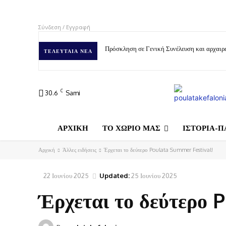
Σύνδεση / Εγγραφή
Πρόσκληση σε Γενική Συνέλευση και αρχαιρε
ΤΕΛΕΥΤΑΊΑ ΝΈΑ
C
30.6
Sami
ΑΡΧΙΚΗ
ΤΟ ΧΩΡΙΟ ΜΑΣ
ΙΣΤΟΡΙΑ-Π
Αρχική
Άλλες ειδήσεις
Έρχεται το δεύτερο Poulata Summer Festival!
22 Ιουνίου 2025
Updated:
25 Ιουνίου 2025
Έρχεται το δεύτερο 