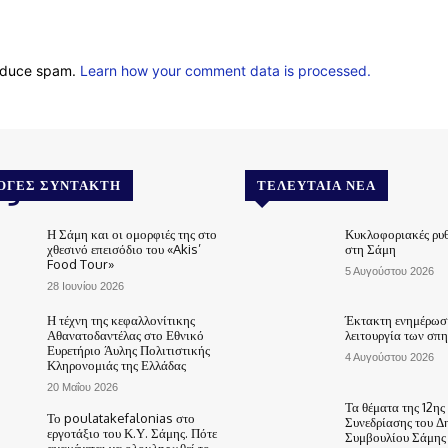
reduce spam.
Learn how your comment data is processed.
.gr
ΟΓΈΣ ΣΥΝΤΆΚΤΗ
ΤΕΛΕΥΤΑΊΑ ΝΈΑ
Η Σάμη και οι ομορφιές της στο
Κυκλοφοριακές ρυθ
χθεσινό επεισόδιο του «Akis’
στη Σάμη
Food Tour»
5 Αυγούστου 2026
28 Ιουνίου 2026
Η τέχνη της κεφαλλονίτικης
Έκτακτη ενημέρωση
Αθανατοδαντέλας στο Εθνικό
λειτουργία των σπ
Ευρετήριο Άυλης Πολιτιστικής
4 Αυγούστου 2026
Κληρονομιάς της Ελλάδας
20 Μαΐου 2026
Τα θέματα της 12ης
Το poulatakefalonias στο
Συνεδρίασης του Δ
εργοτάξιο του Κ.Υ. Σάμης. Πότε
Συμβουλίου Σάμης