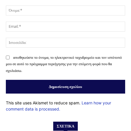
Σχόλιο:
Όν
Ema
Ισ
αποθηκεύστε το όνομα, το ηλεκτρονικό ταχυδρομείο και τον ιστότοπό
μου σε αυτό το πρόγραμμα περιήγησης για την επόμενη φορά που θα
σχολιάσω.
This site uses Akismet to reduce spam.
Learn how your
comment data is processed.
ΣΧΕΤΙΚΆ