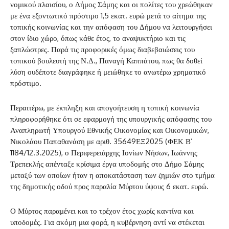
νομικού πλαισίου, ο Δήμος Σάμης και οι πολίτες του χρεώθηκαν
με ένα εξοντωτικό πρόστιμο 1,5 εκατ. ευρώ μετά το αίτημα της
τοπικής κοινωνίας και την απόφαση του Δήμου να λειτουργήσει
στον ίδιο χώρο, όπως κάθε έτος, το αναψυκτήριο και τις
ξαπλώστρες. Παρά τις προφορικές όμως διαβεβαιώσεις του
τοπικού βουλευτή της Ν.Δ., Παναγή Καππάτου, πως θα δοθεί
λύση ουδέποτε διαγράφηκε ή μειώθηκε το ανωτέρω χρηματικό
πρόστιμο.
Περαιτέρω, με έκπληξη και απογοήτευση η τοπική κοινωνία
πληροφορήθηκε ότι σε εφαρμογή της υπουργικής απόφασης του
Αναπληρωτή Υπουργού Εθνικής Οικονομίας και Οικονομικών,
Νικολάου Παπαθανάση με αριθ. 35649ΕΞ2025 (ΦΕΚ Β’
1184/12.3.2025), ο Περιφερειάρχης Ιονίων Νήσων, Ιωάννης
Τρεπεκλής απένταξε κρίσιμα έργα υποδομής στο Δήμο Σάμης
μεταξύ των οποίων ήταν η αποκατάσταση των ζημιών στο τμήμα
της δημοτικής οδού προς παραλία Μύρτου ύψους 6 εκατ. ευρώ.
Ο Μύρτος παραμένει και το τρέχον έτος χωρίς καντίνα και
υποδομές. Για ακόμη μια φορά, η κυβέρνηση αντί να στέκεται