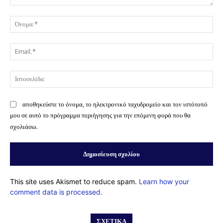
Σχόλιο:
Όν
Ema
Ισ
αποθηκεύστε το όνομα, το ηλεκτρονικό ταχυδρομείο και τον ιστότοπό
μου σε αυτό το πρόγραμμα περιήγησης για την επόμενη φορά που θα
σχολιάσω.
This site uses Akismet to reduce spam.
Learn how your
comment data is processed.
ΣΧΕΤΙΚΆ