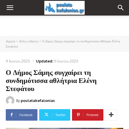
Αρχική
Άλλες ειδήσεις
Ο Δήμος Σάμης συγχαίρει τη συνδημότισσα αθλήτρια Ελένη
Στεφάτου
11 Ιουνίου 2025
Updated:
11 Ιουνίου 2025
Ο Δήμος Σάμης συγχαίρει τη
συνδημότισσα αθλήτρια Ελένη
Στεφάτου
By
poulatakefalonias
Facebook
Twitter
Pinterest