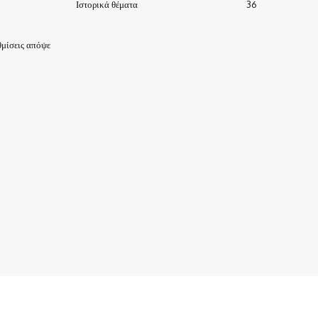
Ιστορικά θέματα
36
μίσεις απόψε
ΙΣΤΟΡΙΑ-ΠΑΡΑΔΟΣΕΙΣ
ΑΞΙΟΘΕΑΤΑ
ΕΙΔΗΣΕΙΣ – ΘΕΜΑΤΑ
ΠΡΟΣΩΠΑ
ΕΠΙΧΕΙΡΗΣΕΙΣ
ΑΡΧΕΙΟ