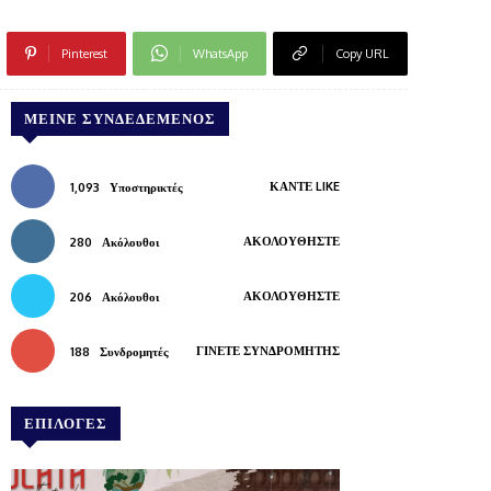
Pinterest
WhatsApp
Copy URL
ΜΕΊΝΕ ΣΥΝΔΕΔΕΜΈΝΟΣ
ΚΆΝΤΕ LIKE
1,093
Υποστηρικτές
ΑΚΟΛΟΥΘΉΣΤΕ
280
Ακόλουθοι
ΑΚΟΛΟΥΘΉΣΤΕ
206
Ακόλουθοι
ΓΊΝΕΤΕ ΣΥΝΔΡΟΜΗΤΉΣ
188
Συνδρομητές
ΕΠΙΛΟΓΕΣ