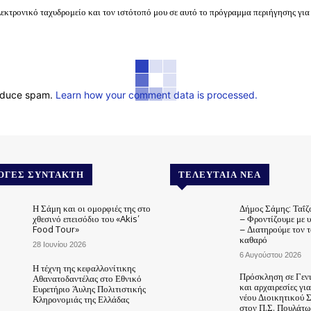
λεκτρονικό ταχυδρομείο και τον ιστότοπό μου σε αυτό το πρόγραμμα περιήγησης για
reduce spam.
Learn how your comment data is processed.
ΟΓΈΣ ΣΥΝΤΆΚΤΗ
ΤΕΛΕΥΤΑΊΑ ΝΈΑ
Η Σάμη και οι ομορφιές της στο
Δήμος Σάμης: Ταΐζ
χθεσινό επεισόδιο του «Akis’
– Φροντίζουμε με 
Food Tour»
– Διατηρούμε τον 
καθαρό
28 Ιουνίου 2026
6 Αυγούστου 2026
Η τέχνη της κεφαλλονίτικης
Πρόσκληση σε Γεν
Αθανατοδαντέλας στο Εθνικό
και αρχαιρεσίες γι
Ευρετήριο Άυλης Πολιτιστικής
νέου Διοικητικού 
Κληρονομιάς της Ελλάδας
στον Π.Σ. Πουλάτω