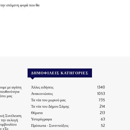
 την επόμενη φορά που θα
ΔΗΜΟΦΙΛΕΊΣ ΚΑΤΗΓΟΡΊΕΣ
ουμε με αγάπη
Άλλες ειδήσεις
1340
υπευθυνότητα
Ανακοινώσεις
1053
τόπο μας
Τα νέα του χωριού μας
735
Τα νέα του Δήμου Σάμης
214
Θέματα
213
ική Συνέλευση
Υστερόγραφα
63
α την εκλογή
Συμβουλίου
Πρόσωπα - Συνεντεύξεις
52
ν «Το