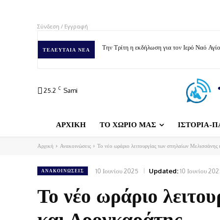
Σύνδεση / Εγγραφή
Την Τρίτη η εκδήλωση για τον Ιερό Ναό Αγ
ΤΕΛΕΥΤΑΊΑ ΝΈΑ
C
25.2
Sami
ΑΡΧΙΚΗ
ΤΟ ΧΩΡΙΟ ΜΑΣ
ΙΣΤΟΡΙΑ-Π
Αρχική
Ανακοινώσεις
Το νέο ωράριο λειτουργίας των σπηλαίων Μελισσάνης
10 Ιουνίου 2025
Updated:
10 Ιουνίου 20
ΑΝΑΚΟΙΝΏΣΕΙΣ
Το νέο ωράριο λειτο
και Δρογκαράτης