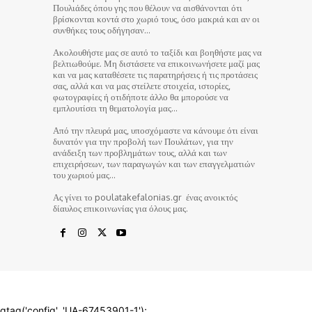
Πουλιάδες όπου γης που θέλουν να αισθάνονται ότι
βρίσκονται κοντά στο χωριό τους, όσο μακριά και αν οι
συνθήκες τους οδήγησαν…
Ακολουθήστε μας σε αυτό το ταξίδι και βοηθήστε μας να
βελτιωθούμε. Μη διστάσετε να επικοινωνήσετε μαζί μας
και να μας καταθέσετε τις παρατηρήσεις ή τις προτάσεις
σας, αλλά και να μας στείλετε στοιχεία, ιστορίες,
φωτογραφίες ή οτιδήποτε άλλο θα μπορούσε να
εμπλουτίσει τη θεματολογία μας…
Από την πλευρά μας, υποσχόμαστε να κάνουμε ότι είναι
δυνατόν για την προβολή των Πουλάτων, για την
ανάδειξη των προβλημάτων τους, αλλά και των
επιχειρήσεων, των παραγωγών και των επαγγελματιών
του χωριού μας…
Ας γίνει το poulatakefalonias.gr ένας ανοικτός
δίαυλος επικοινωνίας για όλους μας.
© poulatakefalonias.gr 2024
gtag('config', 'UA-67453901-1');