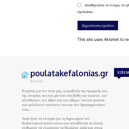
αποθηκεύστε το όνομα, το η
σχολιάσω.
This site uses Akismet to 
poulatakefalonias.gr
ΕΠΙΛ
Σκοπός
Η αγάπη για τον τόπο μας, η προβολή της ομορφιάς του,
της ιστορίας του που χάνεται στα βάθη των αιώνων, των
αξιοθέατων, των ηθών και των εθίμων του και φυσικά
των φιλόξενων κατοίκων του και των δραστηριοτήτων
τους…
Αυτά ήταν τα κίνητρα για τη δημιουργία του
διαδικτυακού αυτού τόπου που απευθύνεται σε όσους
επιθυμούν να γνωρίσουν τα Πουλάτα, αλλά και στους