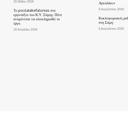
20 Μαΐου 2026
Αγκαλάκι»
5 Αυγούστου 2026
Το poulatakefalonias στο
εργοτάξιο του Κ.Υ. Σάμης. Πότε
Κυκλοφοριακές ρυθ
αναμένεται να ολοκληρωθεί το
στη Σάμη
έργο.
5 Αυγούστου 2026
20 Απριλίου 2026
ΑΡΧΙΚΗ
ΤΟ ΧΩΡΙΟ ΜΑΣ