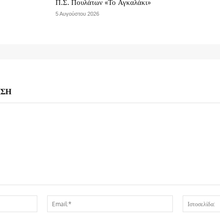
Π.Σ. Πουλάτων «Το Αγκαλάκι»
5 Αυγούστου 2026
ΗΣΗ
Όνομα:*
Email:*