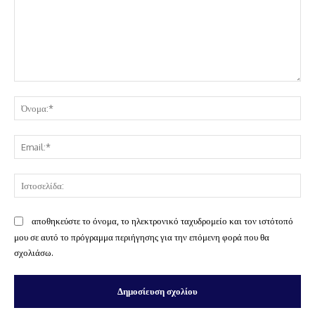
Σχόλιο:
Όν
Ema
Ισ
αποθηκεύστε το όνομα, το ηλεκτρονικό ταχυδρομείο και τον ιστότοπό
μου σε αυτό το πρόγραμμα περιήγησης για την επόμενη φορά που θα
σχολιάσω.