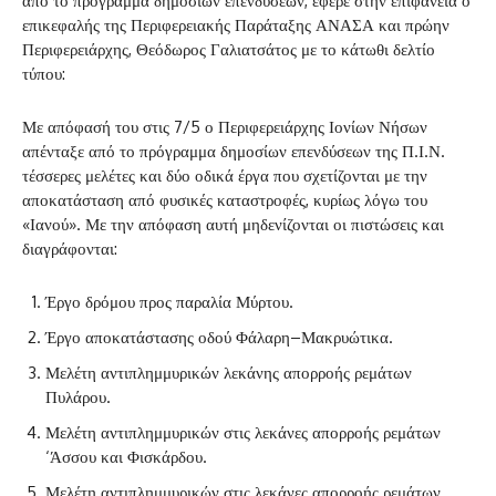
από το πρόγραμμα δημοσίων επενδύσεων, έφερε στην επιφάνεια ο
επικεφαλής της Περιφερειακής Παράταξης ΑΝΑΣΑ και πρώην
Περιφερειάρχης, Θεόδωρος Γαλιατσάτος με το κάτωθι δελτίο
τύπου:
Με απόφασή του στις 7/5 ο Περιφερειάρχης Ιονίων Νήσων
απένταξε από το πρόγραμμα δημοσίων επενδύσεων της Π.Ι.Ν.
τέσσερες μελέτες και δύο οδικά έργα που σχετίζονται με την
αποκατάσταση από φυσικές καταστροφές, κυρίως λόγω του
«Ιανού». Με την απόφαση αυτή μηδενίζονται οι πιστώσεις και
διαγράφονται:
Έργο δρόμου προς παραλία Μύρτου.
Έργο αποκατάστασης οδού Φάλαρη–Μακρυώτικα.
Μελέτη αντιπλημμυρικών λεκάνης απορροής ρεμάτων
Πυλάρου.
Μελέτη αντιπλημμυρικών στις λεκάνες απορροής ρεμάτων
‘Άσσου και Φισκάρδου.
Μελέτη αντιπλημμυρικών στις λεκάνες απορροής ρεμάτων