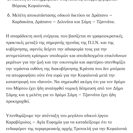
Βόρειας Κεφαλονιάς.
Μελέτη αποκατάστασης οδικού δικτύου σε Δράπανο –
Καρδακάτα, Δράπανο – Διλινάτα και Σάμη – Τζαννάτα.
Η απαράδεκτη αυτή ενέργεια, που βασίζεται σε γραφειοκρατικές
πρακτικές μεταξύ της σημερινής ηγεσίας της Π.Ι.Ν. και της
κυβέρνησης, αφενός δείχνει την αδιαφορία τους για την
αντιμετώπιση κρίσιμων υποδομών και αποδεδειγμένα επικίνδυνων
ρεμάτων για την ζωή και την οικονομία και αφετέρου υπενθυμίζει
την τεράστια ευθύνη της διακυβέρνησης Κράτσα που δεν μπόρεσε
να απορροφήσει ούτε ένα ευρώ για την Κεφαλονιά μετά την
καταστροφή του «Ιανού». Να σημειωθεί ακόμη ότι για τον δρόμο
του Μύρτου έχει ήδη αναληφθεί νομική δέσμευση από τον Δήμο
Σάμης και η μελέτη για το δρόμο Σάμη – Τζαννάτα έχει ήδη
προκηρυχθεί.
Υπενθυμίζουμε την απένταξη του μεγάλου οδικού έργου
Καραβόμυλος – Αγία Ευφημία για να καταδείξουμε ότι το
ενδιαφέρον της περιφερειακής αρχής Τρεπεκλή για την Κεφαλονιά