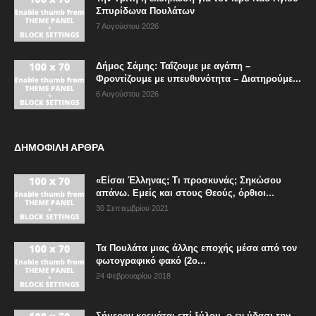
Σπυρίδωνα Πουλάτων
7 Αυγούστου 2026
Δήμος Σάμης: Ταΐζουμε με αγάπη –
Φροντίζουμε με υπευθυνότητα – Διατηρούμε...
6 Αυγούστου 2026
ΔΗΜΟΦΙΛΗ ΑΡΘΡΑ
«Είσαι Έλληνας; Τι προσκυνάς; Σηκώσου
απάνω. Εμείς και στους Θεούς, όρθιοι...
30 Σεπτεμβρίου 2021
Τα Πουλάτα μιας άλλης εποχής μέσα από τον
φωτογραφικό φακό (2ο...
24 Φεβρουαρίου 2018
Σήμερον κρεμάται επί ξύλου, ο εν ύδασι την