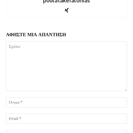
poulatakefalonias
ΑΦΗΣΤΕ ΜΙΑ ΑΠΑΝΤΗΣΗ
Σχόλιο:
Όν
Ema
Ισ