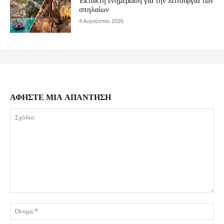
Έκτακτη ενημέρωση για την λειτουργία των
σπηλαίων
4 Αυγούστου 2026
ΑΦΗΣΤΕ ΜΙΑ ΑΠΑΝΤΗΣΗ
Σχόλιο:
Όν