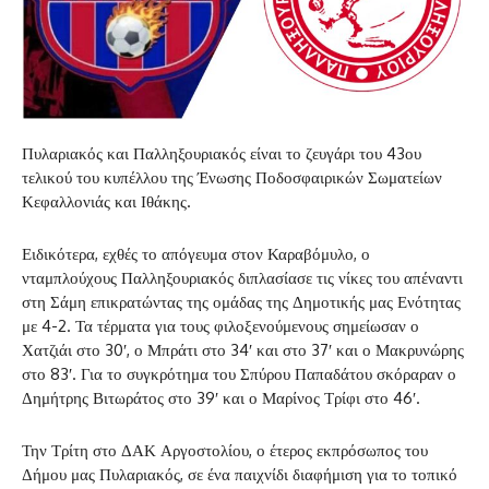
Πυλαριακός και Παλληξουριακός είναι το ζευγάρι του 43ου
τελικού του κυπέλλου της Ένωσης Ποδοσφαιρικών Σωματείων
Κεφαλλονιάς και Ιθάκης.
Ειδικότερα, εχθές το απόγευμα στον Καραβόμυλο, ο
νταμπλούχους Παλληξουριακός διπλασίασε τις νίκες του απέναντι
στη Σάμη επικρατώντας της ομάδας της Δημοτικής μας Ενότητας
με 4-2. Τα τέρματα για τους φιλοξενούμενους σημείωσαν ο
Χατζιάι στο 30′, ο Μπράτι στο 34′ και στο 37′ και ο Μακρυνώρης
στο 83′. Για το συγκρότημα του Σπύρου Παπαδάτου σκόραραν ο
Δημήτρης Βιτωράτος στο 39′ και ο Μαρίνος Τρίφι στο 46′.
Την Τρίτη στο ΔΑΚ Αργοστολίου, ο έτερος εκπρόσωπος του
Δήμου μας Πυλαριακός, σε ένα παιχνίδι διαφήμιση για το τοπικό