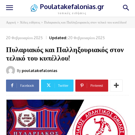
Poulatakefalonias.gr
τοπικές ειδήσεις
Αρχική
Άλλες ειδήσεις
Πυλαριακός και Παλληξουριακός στον τελικό του κυπέλλου!
20 Φεβρουαρίου 2025
Updated:
20 Φεβρουαρίου 2025
Πυλαριακός και Παλληξουριακός στον
τελικό του κυπέλλου!
By
poulatakefalonias
Facebook
Twitter
Pinterest