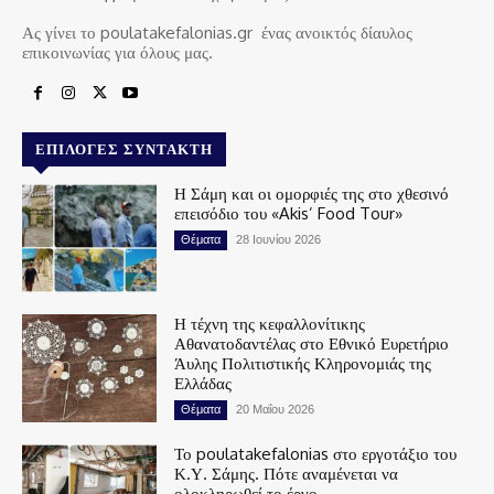
Ας γίνει το poulatakefalonias.gr ένας ανοικτός δίαυλος
επικοινωνίας για όλους μας.
ΕΠΙΛΟΓΈΣ ΣΥΝΤΆΚΤΗ
Η Σάμη και οι ομορφιές της στο χθεσινό
επεισόδιο του «Akis’ Food Tour»
Θέματα
28 Ιουνίου 2026
Η τέχνη της κεφαλλονίτικης
Αθανατοδαντέλας στο Εθνικό Ευρετήριο
Άυλης Πολιτιστικής Κληρονομιάς της
Ελλάδας
Θέματα
20 Μαΐου 2026
Το poulatakefalonias στο εργοτάξιο του
Κ.Υ. Σάμης. Πότε αναμένεται να
ολοκληρωθεί το έργο.