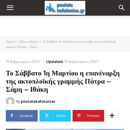
Αρχική
Άλλες ειδήσεις
Το Σάββατο 1η Μαρτίου η επανέναρξη της ακτοπλοϊκής
γραμμής Πάτρα – Σάμη...
19 Φεβρουαρίου 2025
Updated:
19 Φεβρουαρίου 2025
Το Σάββατο 1η Μαρτίου η επανέναρξη
της ακτοπλοϊκής γραμμής Πάτρα –
Σάμη – Ιθάκη
By
poulatakefalonias
Facebook
Twitter
Pinterest