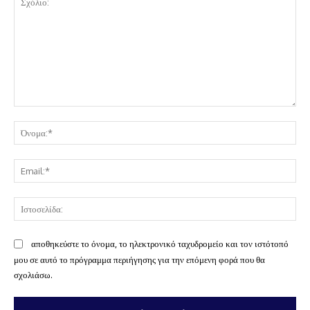
Σχόλιο:
Όν
Ema
Ισ
αποθηκεύστε το όνομα, το ηλεκτρονικό ταχυδρομείο και τον ιστότοπό
μου σε αυτό το πρόγραμμα περιήγησης για την επόμενη φορά που θα
σχολιάσω.