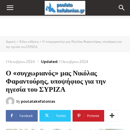
Αρχική
Άλλες ειδήσεις
Ο «συγχωριανός» μας Νικόλας Φαραντούρης, υποψήφιος για
την ηγεσία του ΣΥΡΙΖΑ
1 Οκτωβρίου 2024
Updated:
1 Οκτωβρίου 2024
Ο «συγχωριανός» μας Νικόλας
Φαραντούρης, υποψήφιος για την
ηγεσία του ΣΥΡΙΖΑ
By
poulatakefalonias
Facebook
Twitter
Pinterest