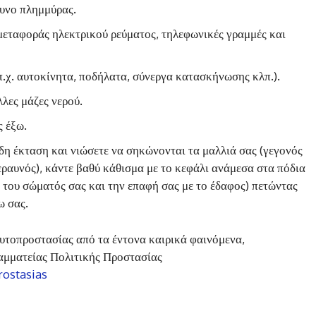
δυνο πλημμύρας.
μεταφοράς ηλεκτρικού ρεύματος, τηλεφωνικές γραμμές και
π.χ. αυτοκίνητα, ποδήλατα, σύνεργα κατασκήνωσης κλπ.).
λες μάζες νερού.
ς έξω.
δη έκταση και νιώσετε να σηκώνονται τα μαλλιά σας (γεγονός
εραυνός), κάντε βαθύ κάθισμα με το κεφάλι ανάμεσα στα πόδια
 του σώματός σας και την επαφή σας με το έδαφος) πετώντας
ω σας.
αυτοπροστασίας από τα έντονα καιρικά φαινόμενα,
Γραμματείας Πολιτικής Προστασίας
rostasias