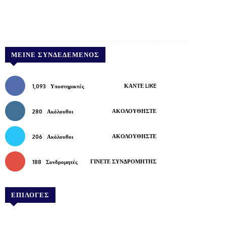
Pinterest
WhatsApp
Copy URL
ΜΕΊΝΕ ΣΥΝΔΕΔΕΜΈΝΟΣ
ΚΆΝΤΕ LIKE
1,093
Υποστηρικτές
ΑΚΟΛΟΥΘΉΣΤΕ
280
Ακόλουθοι
ΑΚΟΛΟΥΘΉΣΤΕ
206
Ακόλουθοι
ΓΊΝΕΤΕ ΣΥΝΔΡΟΜΗΤΉΣ
188
Συνδρομητές
ΕΠΙΛΟΓΕΣ