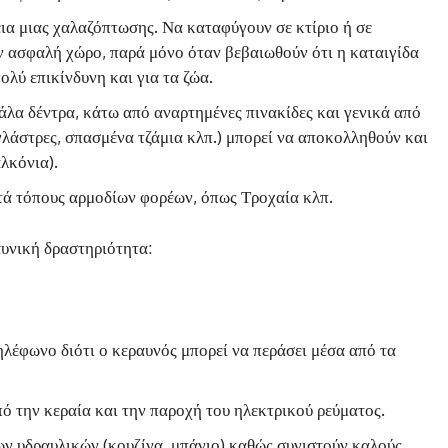
α μιας χαλαζόπτωσης. Να καταφύγουν σε κτίριο ή σε
ν ασφαλή χώρο, παρά μόνο όταν βεβαιωθούν ότι η καταιγίδα
ολύ επικίνδυνη και για τα ζώα.
λα δέντρα, κάτω από αναρτημένες πινακίδες και γενικά από
 γλάστρες, σπασμένα τζάμια κλπ.) μπορεί να αποκολληθούν και
λκόνια).
τά τόπους αρμοδίων φορέων, όπως Τροχαία κλπ.
αυνική δραστηριότητα:
ηλέφωνο διότι ο κεραυνός μπορεί να περάσει μέσα από τα
ό την κεραία και την παροχή του ηλεκτρικού ρεύματος.
ων υδραυλικών (κουζίνα, μπάνιο) καθώς συνιστούν καλούς