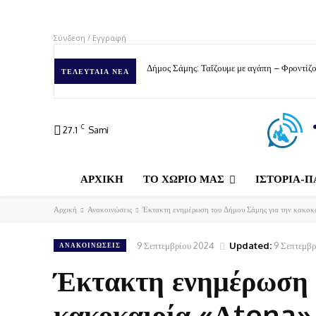
Σύνδεση / Εγγραφή
Δήμος Σάμης: Ταΐζουμε με αγάπη – Φροντίζο
ΤΕΛΕΥΤΑΊΑ ΝΈΑ
C
27.1
Sami
ΑΡΧΙΚΗ
ΤΟ ΧΩΡΙΟ ΜΑΣ
ΙΣΤΟΡΙΑ-Π
Αρχική
Ανακοινώσεις
Έκτακτη ενημέρωση του Δήμου Σάμης για την κακοκ
9 Σεπτεμβρίου 2024
Updated:
9 Σεπτεμβ
ΑΝΑΚΟΙΝΏΣΕΙΣ
Έκτακτη ενημέρωση 
κακοκαιρία «Αtena»