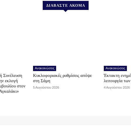
ΔΙΑΒΑΣΤΕ ΑΚΟΜΑ
Ανακοινώσεις
Ανακοινώσεις
ή Συνέλευση
Κυκλοφοριακές ρυθμίσεις απόψε
Έκτακτη ενημέ
την εκλογή
στη Σάμη
λειτουργία τω
μβουλίου στον
5 Αυγούστου 2026
4 Αυγούστου 2026
Αγκαλάκι»