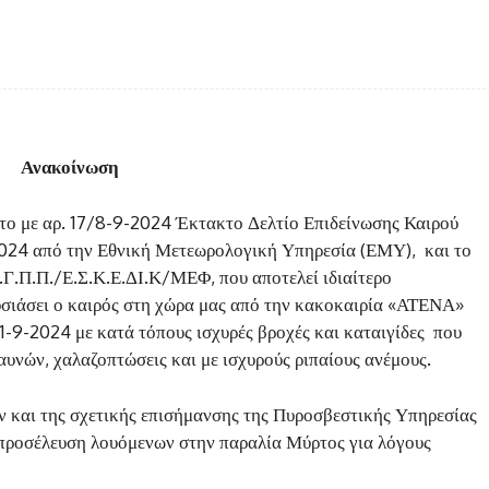
Facebook
Twitter
κοινοποίηση
Ανακοίνωση
το με αρ. 17/8-9-2024 Έκτακτο Δελτίο Επιδείνωσης Καιρού
2024 από την Εθνική Μετεωρολογική Υπηρεσία (ΕΜΥ), και το
.Γ.Π.Π./Ε.Σ.Κ.Ε.ΔΙ.Κ/ΜΕΦ, που αποτελεί ιδιαίτερο
υσιάσει ο καιρός στη χώρα μας από την κακοκαιρία «ΑΤΕΝΑ»
1-9-2024 με κατά τόπους ισχυρές βροχές και καταιγίδες που
υνών, χαλαζοπτώσεις και με ισχυρούς ριπαίους ανέμους.
 και της σχετικής επισήμανσης της Πυροσβεστικής Υπηρεσίας
η προσέλευση λουόμενων στην παραλία Μύρτος για λόγους