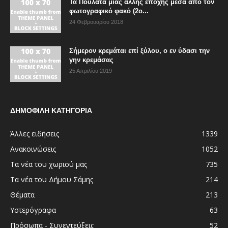
Τα Πουλάτα μιας άλλης εποχής μέσα από τον
φωτογραφικό φακό (2ο...
24 Φεβρουαρίου 2018
Σήμερον κρεμάται επί ξύλου, ο εν ύδασι την
γην κρεμάσας
25 Απριλίου 2019
ΔΗΜΟΦΙΛΗ ΚΑΤΗΓΟΡΙΑ
Άλλες ειδήσεις
1339
Ανακοινώσεις
1052
Τα νέα του χωριού μας
735
Τα νέα του Δήμου Σάμης
214
Θέματα
213
Υστερόγραφα
63
Πρόσωπα - Συνεντεύξεις
52