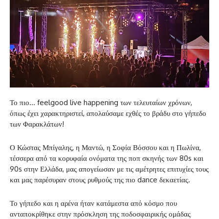
Το πιο… feelgood live happening των τελευταίων χρόνων,
όπως έχει χαρακτηριστεί, απολαύσαμε εχθές το βράδυ στο γήπεδο
των Φαρακλάτων!
Ο Κώστας Μπίγαλης, η Μαντώ, η Σοφία Βόσσου και η Πωλίνα,
τέσσερα από τα κορυφαία ονόματα της ποπ σκηνής των 80s και
90s στην Ελλάδα, μας απογείωσαν με τις αμέτρητες επιτυχίες τους
και μας παρέσυραν στους ρυθμούς της πιο dance δεκαετίας.
Το γήπεδο και η αρένα ήταν κατάμεστα από κόσμο που
ανταποκρίθηκε στην πρόσκληση της ποδοσφαιρικής ομάδας