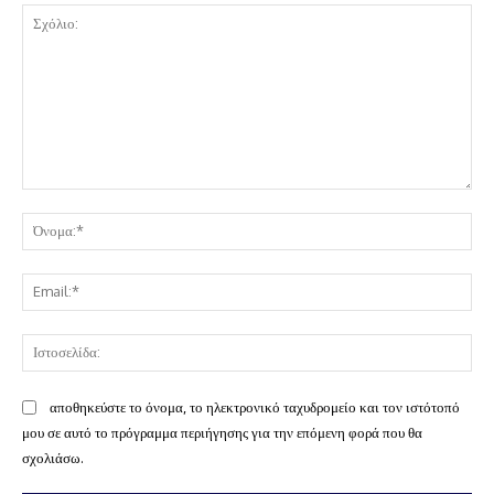
Σχόλιο:
Όν
Ema
Ισ
αποθηκεύστε το όνομα, το ηλεκτρονικό ταχυδρομείο και τον ιστότοπό
μου σε αυτό το πρόγραμμα περιήγησης για την επόμενη φορά που θα
σχολιάσω.