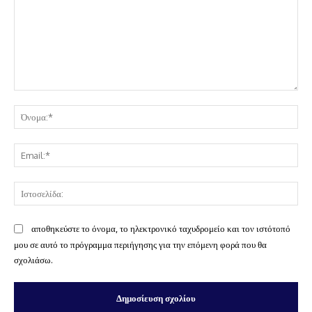
Σχόλιο:
Όν
Ema
Ισ
αποθηκεύστε το όνομα, το ηλεκτρονικό ταχυδρομείο και τον ιστότοπό
μου σε αυτό το πρόγραμμα περιήγησης για την επόμενη φορά που θα
σχολιάσω.