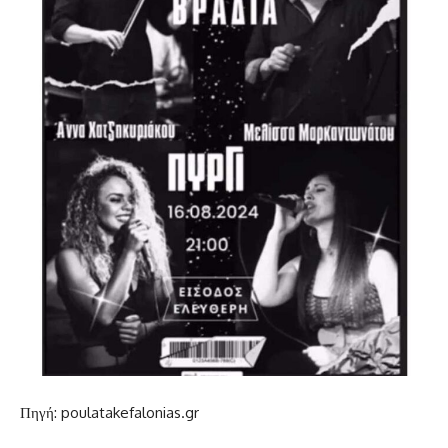
Πηγή: poulatakefalonias.gr