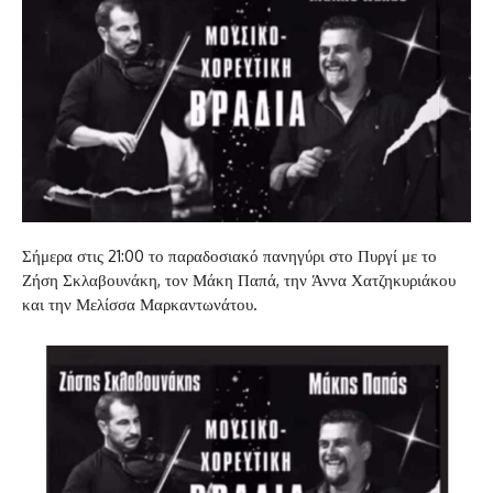
Σήμερα στις 21:00 το παραδοσιακό πανηγύρι στο Πυργί με το
Ζήση Σκλαβουνάκη, τον Μάκη Παπά, την Άννα Χατζηκυριάκου
και την Μελίσσα Μαρκαντωνάτου.