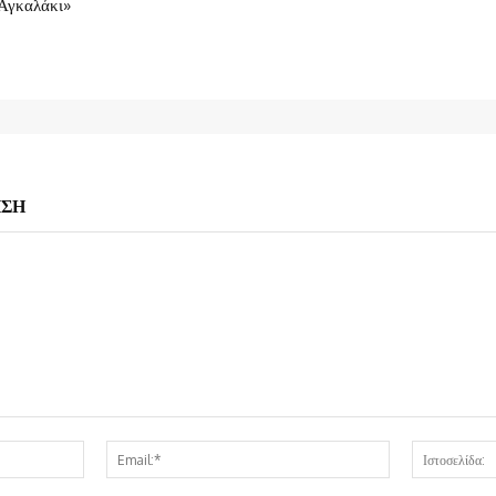
Αγκαλάκι»
ΗΣΗ
Όνομα:*
Email:*