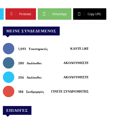
Pinterest
WhatsApp
Copy URL
ΜΕΊΝΕ ΣΥΝΔΕΔΕΜΈΝΟΣ
ΚΆΝΤΕ LIKE
1,093
Υποστηρικτές
ΑΚΟΛΟΥΘΉΣΤΕ
280
Ακόλουθοι
ΑΚΟΛΟΥΘΉΣΤΕ
206
Ακόλουθοι
ΓΊΝΕΤΕ ΣΥΝΔΡΟΜΗΤΉΣ
188
Συνδρομητές
ΕΠΙΛΟΓΕΣ