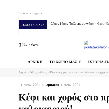
Σύνδεση / Εγγραφή
Δήμος Σάμης: Ταΐζουμε με αγάπη – Φροντίζο
ΤΕΛΕΥΤΑΊΑ ΝΈΑ
C
29.7
Sami
ΑΡΧΙΚΗ
ΤΟ ΧΩΡΙΟ ΜΑΣ
ΙΣΤΟΡΙΑ-Π
Αρχική
Άλλες ειδήσεις
Κέφι και χορός στο πρώτο παραδοσιακό πανηγύρι το
1 Ιουλίου 2024
Updated:
1 Ιουλίου 2024
Κέφι και χορός στο 
καλοκαιριού!