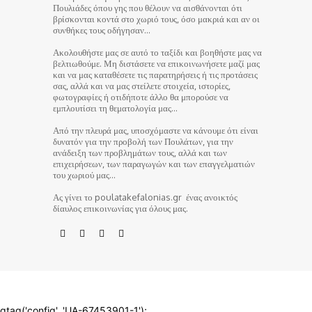
Πουλιάδες όπου γης που θέλουν να αισθάνονται ότι
βρίσκονται κοντά στο χωριό τους, όσο μακριά και αν οι
συνθήκες τους οδήγησαν…
Ακολουθήστε μας σε αυτό το ταξίδι και βοηθήστε μας να
βελτιωθούμε. Μη διστάσετε να επικοινωνήσετε μαζί μας
και να μας καταθέσετε τις παρατηρήσεις ή τις προτάσεις
σας, αλλά και να μας στείλετε στοιχεία, ιστορίες,
φωτογραφίες ή οτιδήποτε άλλο θα μπορούσε να
εμπλουτίσει τη θεματολογία μας…
Από την πλευρά μας, υποσχόμαστε να κάνουμε ότι είναι
δυνατόν για την προβολή των Πουλάτων, για την
ανάδειξη των προβλημάτων τους, αλλά και των
επιχειρήσεων, των παραγωγών και των επαγγελματιών
του χωριού μας…
Ας γίνει το poulatakefalonias.gr ένας ανοικτός
δίαυλος επικοινωνίας για όλους μας.
© poulatakefalonias.gr 2024
gtag('config', 'UA-67453901-1');