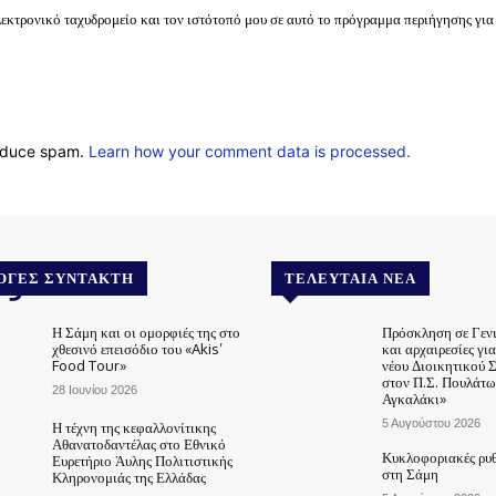
λεκτρονικό ταχυδρομείο και τον ιστότοπό μου σε αυτό το πρόγραμμα περιήγησης για
reduce spam.
Learn how your comment data is processed.
.gr
ΟΓΈΣ ΣΥΝΤΆΚΤΗ
ΤΕΛΕΥΤΑΊΑ ΝΈΑ
Η Σάμη και οι ομορφιές της στο
Πρόσκληση σε Γεν
χθεσινό επεισόδιο του «Akis’
και αρχαιρεσίες γι
Food Tour»
νέου Διοικητικού 
στον Π.Σ. Πουλάτω
28 Ιουνίου 2026
Αγκαλάκι»
5 Αυγούστου 2026
Η τέχνη της κεφαλλονίτικης
Αθανατοδαντέλας στο Εθνικό
Κυκλοφοριακές ρυθ
Ευρετήριο Άυλης Πολιτιστικής
στη Σάμη
Κληρονομιάς της Ελλάδας