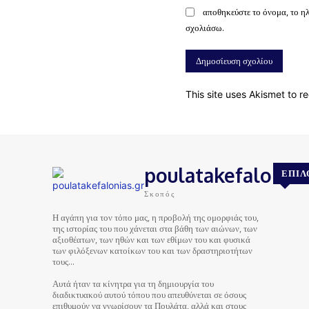
αποθηκεύστε το όνομα, το η
σχολιάσω.
This site uses Akismet to 
poulatakefalonias
ΕΠΙΛ
Σκοπός
Η αγάπη για τον τόπο μας, η προβολή της ομορφιάς του,
της ιστορίας του που χάνεται στα βάθη των αιώνων, των
αξιοθέατων, των ηθών και των εθίμων του και φυσικά
των φιλόξενων κατοίκων του και των δραστηριοτήτων
τους…
Αυτά ήταν τα κίνητρα για τη δημιουργία του
διαδικτυακού αυτού τόπου που απευθύνεται σε όσους
επιθυμούν να γνωρίσουν τα Πουλάτα, αλλά και στους