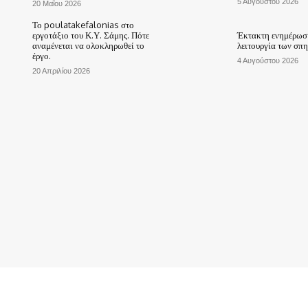
5 Αυγούστου 2026
20 Μαΐου 2026
Το poulatakefalonias στο
εργοτάξιο του Κ.Υ. Σάμης. Πότε
Έκτακτη ενημέρωση
αναμένεται να ολοκληρωθεί το
λειτουργία των σπ
έργο.
4 Αυγούστου 2026
20 Απριλίου 2026
ΑΡΧΙΚΗ
ΤΟ ΧΩΡΙΟ ΜΑΣ