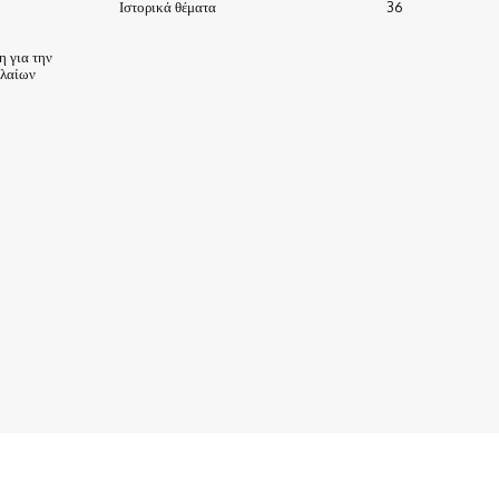
Ιστορικά θέματα
36
 για την
ηλαίων
ΙΣΤΟΡΙΑ-ΠΑΡΑΔΟΣΕΙΣ
ΑΞΙΟΘΕΑΤΑ
ΕΙΔΗΣΕΙΣ – ΘΕΜΑΤΑ
ΠΡΟΣΩΠΑ
ΕΠΙΧΕΙΡΗΣΕΙΣ
ΑΡΧΕΙΟ