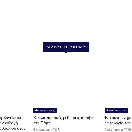
ΔΙΑΒΑΣΤΕ ΑΚΟΜΑ
Ανακοινώσεις
Ανακοινώσεις
ή Συνέλευση
Κυκλοφοριακές ρυθμίσεις απόψε
Έκτακτη ενημέ
την εκλογή
στη Σάμη
λειτουργία τω
μβουλίου στον
5 Αυγούστου 2026
4 Αυγούστου 2026