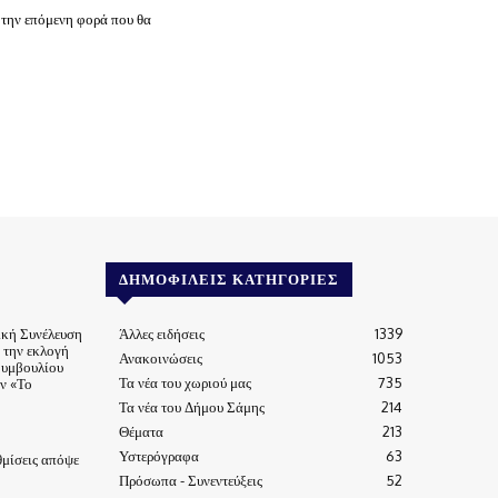
 την επόμενη φορά που θα
ΔΗΜΟΦΙΛΕΊΣ ΚΑΤΗΓΟΡΊΕΣ
ική Συνέλευση
Άλλες ειδήσεις
1339
α την εκλογή
Ανακοινώσεις
1053
Συμβουλίου
Τα νέα του χωριού μας
735
ν «Το
Τα νέα του Δήμου Σάμης
214
Θέματα
213
Υστερόγραφα
63
μίσεις απόψε
Πρόσωπα - Συνεντεύξεις
52