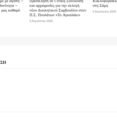
υμε με αγάπη –
Πρόσκληση σε Γενική Συνέλευση
Κυκλοφοριακές
υθυνότητα –
και αρχαιρεσίες για την εκλογή
στη Σάμη
ο μας καθαρό
νέου Διοικητικού Συμβουλίου στον
5 Αυγούστου 2026
Π.Σ. Πουλάτων «Το Αγκαλάκι»
5 Αυγούστου 2026
ΗΣΗ