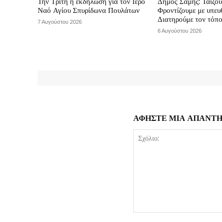
Την Τρίτη η εκδήλωση για τον Ιερό
Δήμος Σάμης: Ταΐζο
Ναό Αγίου Σπυρίδωνα Πουλάτων
Φροντίζουμε με υπε
Διατηρούμε τον τόπ
7 Αυγούστου 2026
6 Αυγούστου 2026
ΑΦΗΣΤΕ ΜΙΑ ΑΠΑΝΤ
Σχόλιο: