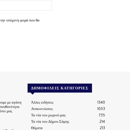
Ιστοσελίδα:
 την επόμενη φορά που θα
ΔΗΜΟΦΙΛΕΊΣ ΚΑΤΗΓΟΡΊΕΣ
ουμε με αγάπη
Άλλες ειδήσεις
1340
υπευθυνότητα
Ανακοινώσεις
1053
τόπο μας
Τα νέα του χωριού μας
735
Τα νέα του Δήμου Σάμης
214
Θέματα
213