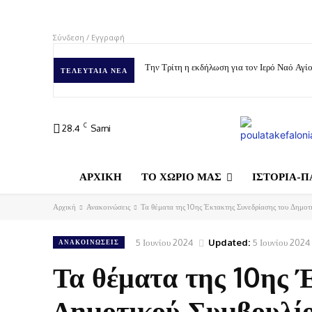
Σύνδεση / Εγγραφή
Την Τρίτη η εκδήλωση για τον Ιερό Ναό Αγ
ΤΕΛΕΥΤΑΊΑ ΝΈΑ
C
28.4
Sami
ΑΡΧΙΚΗ
ΤΟ ΧΩΡΙΟ ΜΑΣ
ΙΣΤΟΡΙΑ-Π
Αρχική
Ανακοινώσεις
Τα θέματα της 10ης Έκτακτης Συνεδρίασης του Δημοτ
5 Ιουνίου 2024
Updated:
5 Ιουνίου 2024
ΑΝΑΚΟΙΝΏΣΕΙΣ
Τα θέματα της 10ης 
Δημοτικού Συμβουλί