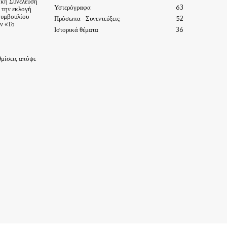
ική Συνέλευση
Υστερόγραφα
63
α την εκλογή
Συμβουλίου
Πρόσωπα - Συνεντεύξεις
52
ν «Το
Ιστορικά θέματα
36
μίσεις απόψε