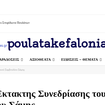
ίου Σπυρίδωνα Πουλάτων
poulatakefalonia
ΑΡΑΔΟΣΕΙΣ
ΑΞΙΟΘΕΑΤΑ
ΕΙΔΗΣΕΙΣ – ΘΕΜΑΤΑ
ικού Συμβουλίου Σάμης
Έκτακτης Συνεδρίασης το
ου Σάμης