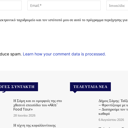
Όνομα:*
Email:*
λεκτρονικό ταχυδρομείο και τον ιστότοπό μου σε αυτό το πρόγραμμα περιήγησης για
reduce spam.
Learn how your comment data is processed.
.gr
ΟΓΈΣ ΣΥΝΤΆΚΤΗ
ΤΕΛΕΥΤΑΊΑ ΝΈΑ
Η Σάμη και οι ομορφιές της στο
Δήμος Σάμης: Ταΐζ
χθεσινό επεισόδιο του «Akis’
– Φροντίζουμε με 
Food Tour»
– Διατηρούμε τον 
καθαρό
28 Ιουνίου 2026
6 Αυγούστου 2026
Η τέχνη της κεφαλλονίτικης