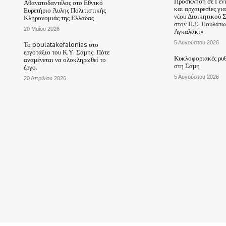
Πρόσκληση σε Γεν
Αθανατοδαντέλας στο Εθνικό
και αρχαιρεσίες γι
Ευρετήριο Άυλης Πολιτιστικής
νέου Διοικητικού 
Κληρονομιάς της Ελλάδας
στον Π.Σ. Πουλάτω
20 Μαΐου 2026
Αγκαλάκι»
5 Αυγούστου 2026
Το poulatakefalonias στο
εργοτάξιο του Κ.Υ. Σάμης. Πότε
Κυκλοφοριακές ρυθ
αναμένεται να ολοκληρωθεί το
στη Σάμη
έργο.
5 Αυγούστου 2026
20 Απριλίου 2026