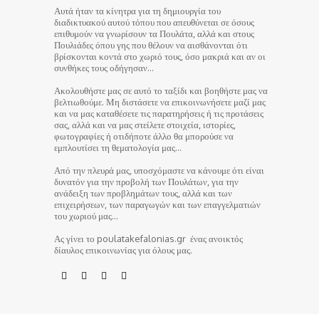
Αυτά ήταν τα κίνητρα για τη δημιουργία του
διαδικτυακού αυτού τόπου που απευθύνεται σε όσους
επιθυμούν να γνωρίσουν τα Πουλάτα, αλλά και στους
Πουλιάδες όπου γης που θέλουν να αισθάνονται ότι
βρίσκονται κοντά στο χωριό τους, όσο μακριά και αν οι
συνθήκες τους οδήγησαν…
Ακολουθήστε μας σε αυτό το ταξίδι και βοηθήστε μας να
βελτιωθούμε. Μη διστάσετε να επικοινωνήσετε μαζί μας
και να μας καταθέσετε τις παρατηρήσεις ή τις προτάσεις
σας, αλλά και να μας στείλετε στοιχεία, ιστορίες,
φωτογραφίες ή οτιδήποτε άλλο θα μπορούσε να
εμπλουτίσει τη θεματολογία μας…
Από την πλευρά μας, υποσχόμαστε να κάνουμε ότι είναι
δυνατόν για την προβολή των Πουλάτων, για την
ανάδειξη των προβλημάτων τους, αλλά και των
επιχειρήσεων, των παραγωγών και των επαγγελματιών
του χωριού μας…
Ας γίνει το poulatakefalonias.gr ένας ανοικτός
δίαυλος επικοινωνίας για όλους μας.