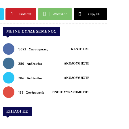
Pinterest
WhatsApp
Copy URL
ΜΕΊΝΕ ΣΥΝΔΕΔΕΜΈΝΟΣ
ΚΆΝΤΕ LIKE
1,093
Υποστηρικτές
ΑΚΟΛΟΥΘΉΣΤΕ
280
Ακόλουθοι
ΑΚΟΛΟΥΘΉΣΤΕ
206
Ακόλουθοι
ΓΊΝΕΤΕ ΣΥΝΔΡΟΜΗΤΉΣ
188
Συνδρομητές
ΕΠΙΛΟΓΕΣ