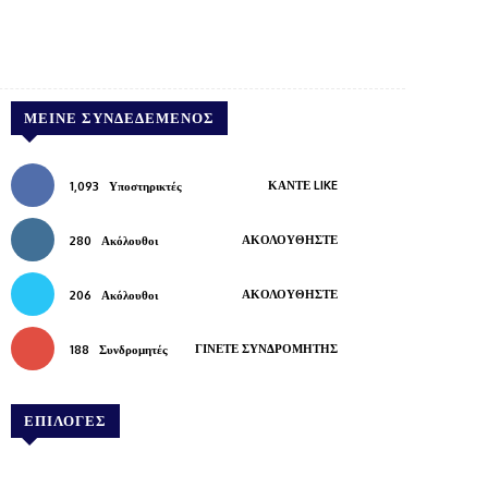
Pinterest
WhatsApp
Copy URL
ΜΕΊΝΕ ΣΥΝΔΕΔΕΜΈΝΟΣ
ΚΆΝΤΕ LIKE
1,093
Υποστηρικτές
ΑΚΟΛΟΥΘΉΣΤΕ
280
Ακόλουθοι
ΑΚΟΛΟΥΘΉΣΤΕ
206
Ακόλουθοι
ΓΊΝΕΤΕ ΣΥΝΔΡΟΜΗΤΉΣ
188
Συνδρομητές
ΕΠΙΛΟΓΕΣ