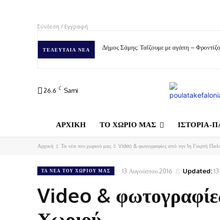
Σύνδεση / Εγγραφή
Δήμος Σάμης: Ταΐζουμε με αγάπη – Φροντίζο
ΤΕΛΕΥΤΑΊΑ ΝΈΑ
C
26.6
Sami
ΑΡΧΙΚΗ
ΤΟ ΧΩΡΙΟ ΜΑΣ
ΙΣΤΟΡΙΑ-Π
Αρχική
Τα νέα του χωριού μας
Video & φωτογραφίες από την 1η Γιορτή Παλ
13 Αυγούστου 2016
Updated:
13
ΤΑ ΝΈΑ ΤΟΥ ΧΩΡΙΟΎ ΜΑΣ
Video & φωτογραφίες
Χωριού