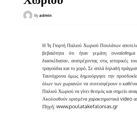
By
admin
Η 1η Γιορτή Παλιού Χωριού Πουλάτων αποτελε
βεβαιότητα ότι ήταν γεμάτη συναίσθημ
διασκέδασαν, ανατρέχοντας στις ιστορικές το
τραγούδια και το χορό. Σε απλά δηλαδή πράγμ
Ταυτόχρονα όμως δημιούργησε την προσδοκία 
όλων των χωριανών να συνεισφέρουν ο καθένας
Παλιού Χωριού να γίνει θεσμός και σημείο αναφ
Ακολουθούν ορισμένα χαρακτηριστικά video απ
Πηγή: www.poulatakefalonias.gr