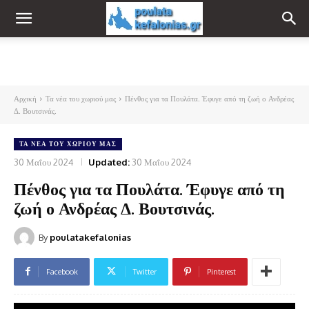
Αρχική
Τα νέα του χωριού μας
Πένθος για τα Πουλάτα. Έφυγε από τη ζωή ο Ανδρέας
Δ. Βουτσινάς.
ΤΑ ΝΈΑ ΤΟΥ ΧΩΡΙΟΎ ΜΑΣ
30 Μαΐου 2024
Updated:
30 Μαΐου 2024
Πένθος για τα Πουλάτα. Έφυγε από τη
ζωή ο Ανδρέας Δ. Βουτσινάς.
By
poulatakefalonias
Facebook
Twitter
Pinterest