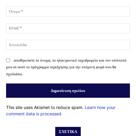
Σχόλιο:
Όν
Ema
Ισ
αποθηκεύστε το όνομα, το ηλεκτρονικό ταχυδρομείο και τον ιστότοπό
μου σε αυτό το πρόγραμμα περιήγησης για την επόμενη φορά που θα
σχολιάσω.
This site uses Akismet to reduce spam.
Learn how your
comment data is processed.
ΣΧΕΤΙΚΆ