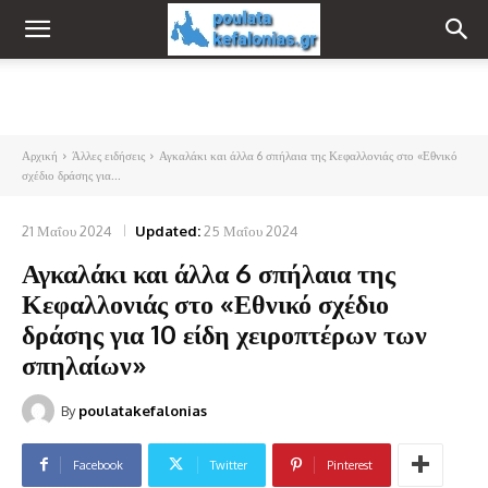
Αρχική
Άλλες ειδήσεις
Αγκαλάκι και άλλα 6 σπήλαια της Κεφαλλονιάς στο «Εθνικό
σχέδιο δράσης για...
21 Μαΐου 2024
Updated:
25 Μαΐου 2024
Αγκαλάκι και άλλα 6 σπήλαια της
Κεφαλλονιάς στο «Εθνικό σχέδιο
δράσης για 10 είδη χειροπτέρων των
σπηλαίων»
By
poulatakefalonias
Facebook
Twitter
Pinterest