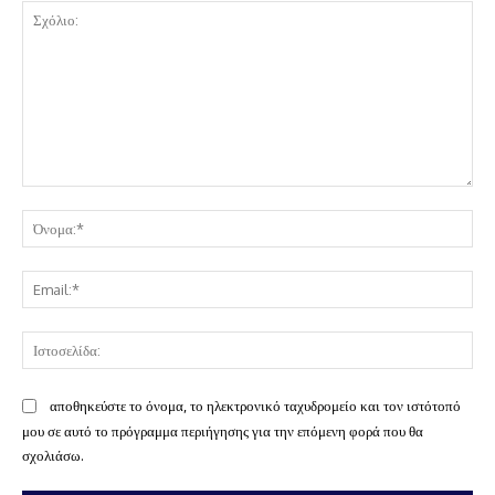
Σχόλιο:
Όν
Ema
Ισ
αποθηκεύστε το όνομα, το ηλεκτρονικό ταχυδρομείο και τον ιστότοπό
μου σε αυτό το πρόγραμμα περιήγησης για την επόμενη φορά που θα
σχολιάσω.