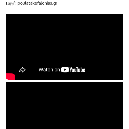
Πηγή: poulatakefalonias.gr