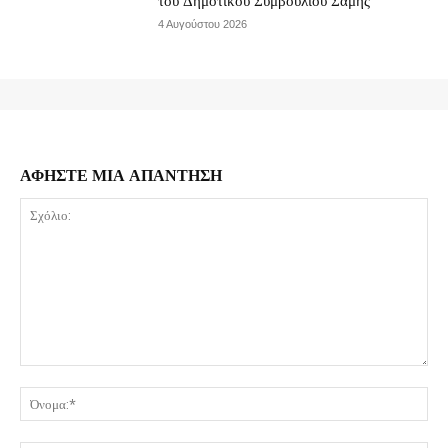
του Δημοτικού Συμβουλίου Σάμης
4 Αυγούστου 2026
ΑΦΗΣΤΕ ΜΙΑ ΑΠΑΝΤΗΣΗ
Σχόλιο:
Όν