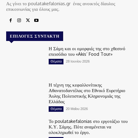
Ας γίνει το poulatakefalonias.gr ένας ανοικτός δίαυλος
επικοινωνίας για όλους μας.
ΕΠΙΛΟΓΈΣ ΣΥΝΤΆΚΤΗ
Η Σάμη και οι ομορφιές της στο χθεσινό
επεισόδιο του «Akis’ Food Tour»
Θέματα
28 Ιουνίου 2026
Η τέχνη της κεφαλλονίτικης
Αθανατοδαντέλας στο Εθνικό Ευρετήριο
Άυλης Πολιτιστικής Κληρονομιάς της
Ελλάδας
Θέματα
20 Μαΐου 2026
Το poulatakefalonias στο εργοτάξιο του
Κ.Υ. Σάμης. Πότε αναμένεται να
ολοκληρωθεί το έργο.