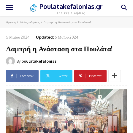
Poulatakefalonias.gr
τοπικές ειδήσεις
Αρχική
Άλλες ειδήσεις
Λαμπρή η Ανάσταση στα Πουλάτα!
5 Μαΐου 2024
Updated:
5 Μαΐου 2024
Λαμπρή η Ανάσταση στα Πουλάτα!
By
poulatakefalonias
Facebook
Twitter
Pinterest